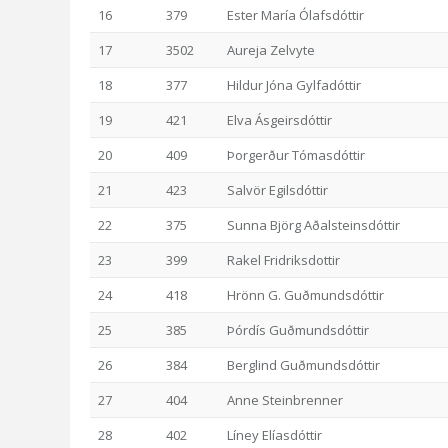
16
379
Ester María Ólafsdóttir
17
3502
Aureja Zelvyte
18
377
Hildur Jóna Gylfadóttir
19
421
Elva Ásgeirsdóttir
20
409
Þorgerður Tómasdóttir
21
423
Salvör Egilsdóttir
22
375
Sunna Björg Aðalsteinsdóttir
23
399
Rakel Fridriksdottir
24
418
Hrönn G. Guðmundsdóttir
25
385
Þórdís Guðmundsdóttir
26
384
Berglind Guðmundsdóttir
27
404
Anne Steinbrenner
28
402
Líney Elíasdóttir