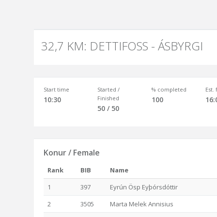
32,7 KM: DETTIFOSS - ÁSBYRGI
Start time
Started /
% completed
Est.
Finished
10:30
100
16:
50 / 50
Konur / Female
Rank
BIB
Name
1
397
Eyrún Ösp Eyþórsdóttir
2
3505
Marta Melek Annisius