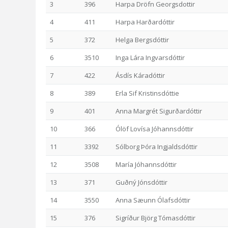
3
396
Harpa Dröfn Georgsdottir
4
411
Harpa Harðardóttir
5
372
Helga Bergsdóttir
6
3510
Inga Lára Ingvarsdóttir
7
422
Ásdís Káradóttir
8
389
Erla Sif Kristinsdóttie
9
401
Anna Margrét Sigurðardóttir
10
366
Ólöf Lovísa Jóhannsdóttir
11
3392
Sólborg Þóra Ingjaldsdóttir
12
3508
María Jóhannsdóttir
13
371
Guðný Jónsdóttir
14
3550
Anna Sæunn Ólafsdóttir
15
376
Sigríður Björg Tómasdóttir