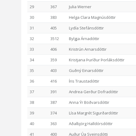
29
367
Julia Werner
30
383
Helga Clara Magnúsdóttir
31
405
Lydía Stefánsdóttir
32
3512
Bylgja Árnadóttir
33
406
Kristrún Arnarsdóttir
34
359
Kristjana Þuríður Þorláksdóttir
35
403
Guðný Einarsdóttir
36
416
Íris Traustadóttir
37
391
Andrea Gerður Dofradóttir
38
387
Anna Ýr Böðvarsdóttir
39
374
Lísa Margrét Sigurðardóttir
40
363
Aðalbjörg Halldórsdóttir
41
400
Auður Úa Sveinsdótti