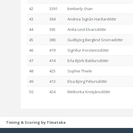
42
3391
kimberly chan
43
364
Andrea Sigrún Harðardóttir
44
365
Aníta Lind Elvarsdóttir
45
380
Guðbjörg Berglind Snorradóttir
46
419
Sigríður Þorsteinsdóttir
47
414
Erla Björk Baldursdóttir
48
425
Sophie Thiele
49
413
Elsa Björg Pétursdóttir
50
424
Melkorka Kristjánsdóttir
Timing & Scoring by Tímataka