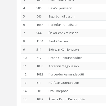
4
586
Davíð Björnsson
5
646
Sigurður Júlíusson
6
1087
Þorleifur Þorleifsson
7
564
Óskar Þór Þráinsson
8
1144
Sindri Bergmann
9
511
Björgvin Kári Jónsson
10
617
Hrönn Guðmundsdóttir
11
1080
Þórarinn Magnússon
12
1082
Þorgerður Ásmundsdóttir
13
611
Hálfdan Gunnarsson
14
601
Eva Skarpaas
15
1089
Ágústa Dröfn Pétursdóttir