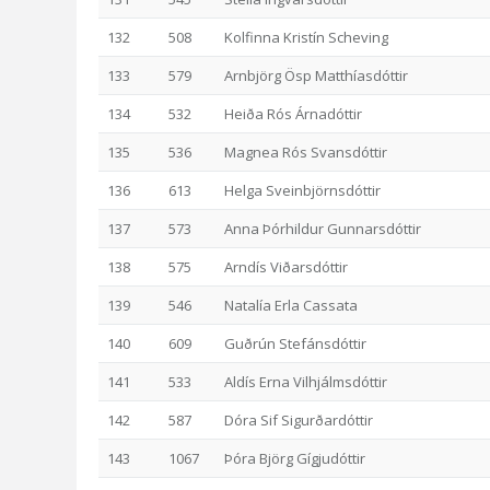
132
508
Kolfinna Kristín Scheving
133
579
Arnbjörg Ösp Matthíasdóttir
134
532
Heiða Rós Árnadóttir
135
536
Magnea Rós Svansdóttir
136
613
Helga Sveinbjörnsdóttir
137
573
Anna Þórhildur Gunnarsdóttir
138
575
Arndís Viðarsdóttir
139
546
Natalía Erla Cassata
140
609
Guðrún Stefánsdóttir
141
533
Aldís Erna Vilhjálmsdóttir
142
587
Dóra Sif Sigurðardóttir
143
1067
Þóra Björg Gígjudóttir