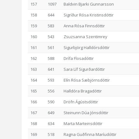
157
1097
Baldvin Bjarki Gunnarsson
158
644
Sigríður Rósa Kristinsdóttir
159
583
Anna Rósa Finnsdóttir
160
543
Zsuzsanna Szentimrey
161
561
Sigurbjörg Halldórsdóttir
162
588
Drífa Flosadóttir
163
641
Sara Líf Sigurðardóttir
164
593
Elín Rósa Sæbjörnsdóttir
165
556
Halldóra Bragadóttir
166
590
Dröfn Ágústsdóttir
167
649
Steinunn Dúa Jónsdóttir
168
634
Marta Marteinsdóttir
169
518
Ragna Guðfinna Maríudóttir