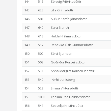
144
516
Sólveig Friðriksdóttir
145
628
Lilja Grímsdóttir
146
581
Auður Katrín Jónasdóttir
147
640
Sara Bianchi
148
618
Hulda Hjálmarsdóttir
149
557
Rebekka Ósk Gunnarsdóttir
150
509
Sölvi Bjarnson
151
503
Guðríður Þorgeirsdóttir
152
531
Anna Margrét Kornelíusdóttir
153
540
Þórhildur Ísberg
154
523
Emma Viktorsdóttir
155
1060
Thelma Rós Halldórsdóttir
156
541
Sesselja Kristinsdóttir