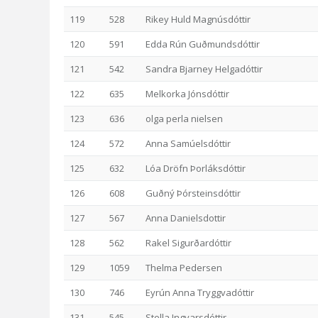
119
528
Rikey Huld Magnúsdóttir
120
591
Edda Rún Guðmundsdóttir
121
542
Sandra Bjarney Helgadóttir
122
635
Melkorka Jónsdóttir
123
636
olga perla nielsen
124
572
Anna Samúelsdóttir
125
632
Lóa Dröfn Þorláksdóttir
126
608
Guðný Þórsteinsdóttir
127
567
Anna Danielsdottir
128
562
Rakel Sigurðardóttir
129
1059
Thelma Pedersen
130
746
Eyrún Anna Tryggvadóttir
131
545
Stella Ingvarsdóttir