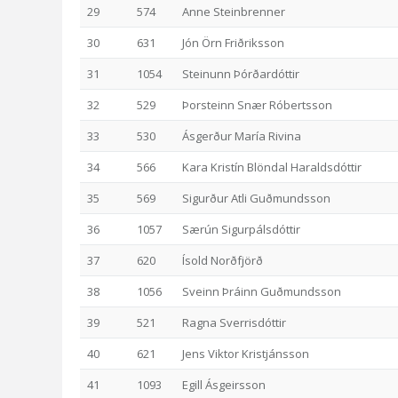
29
574
Anne Steinbrenner
30
631
Jón Örn Friðriksson
31
1054
Steinunn Þórðardóttir
32
529
Þorsteinn Snær Róbertsson
33
530
Ásgerður María Rivina
34
566
Kara Kristín Blöndal Haraldsdóttir
35
569
Sigurður Atli Guðmundsson
36
1057
Særún Sigurpálsdóttir
37
620
Ísold Norðfjörð
38
1056
Sveinn Þráinn Guðmundsson
39
521
Ragna Sverrisdóttir
40
621
Jens Viktor Kristjánsson
41
1093
Egill Ásgeirsson