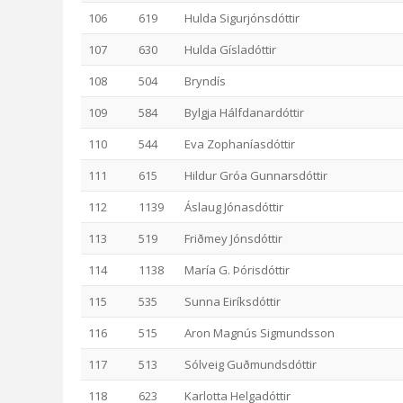
106
619
Hulda Sigurjónsdóttir
107
630
Hulda Gísladóttir
108
504
Bryndís
109
584
Bylgja Hálfdanardóttir
110
544
Eva Zophaníasdóttir
111
615
Hildur Gróa Gunnarsdóttir
112
1139
Áslaug Jónasdóttir
113
519
Friðmey Jónsdóttir
114
1138
María G. Þórisdóttir
115
535
Sunna Eiríksdóttir
116
515
Aron Magnús Sigmundsson
117
513
Sólveig Guðmundsdóttir
118
623
Karlotta Helgadóttir