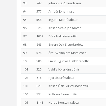
93
747
Jóhann Guðmundsson
94
577
Arnþór Jóhannsson
95
558
Ingunn Markúsdóttir
96
626
Kristín Svala Jónsdóttir
97
1069
Þóra Hallgrímsdóttir
98
645
Sigrún Ósk Sigurðardóttir
99
576
Árni Sveinbjörn Mathiesen
100
506
Emilý Sigurrós Halldórsdóttir
101
520
Valdís Þóra Jónsdóttir
102
616
Hjördís Eiríksdóttir
103
625
Kristín Ósk Guðmundsdóttir
104
534
Kolbrun Svansdottir
105
1148
Harpa Þorsteinsdóttir