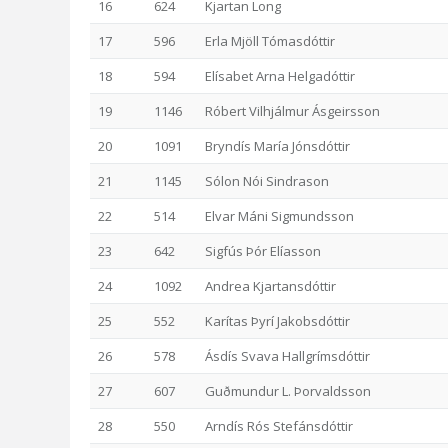
16
624
Kjartan Long
17
596
Erla Mjöll Tómasdóttir
18
594
Elísabet Arna Helgadóttir
19
1146
Róbert Vilhjálmur Ásgeirsson
20
1091
Bryndís María Jónsdóttir
21
1145
Sólon Nói Sindrason
22
514
Elvar Máni Sigmundsson
23
642
Sigfús Þór Elíasson
24
1092
Andrea Kjartansdóttir
25
552
Karítas Þyrí Jakobsdóttir
26
578
Ásdís Svava Hallgrímsdóttir
27
607
Guðmundur L. Þorvaldsson
28
550
Arndís Rós Stefánsdóttir