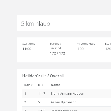
5 km hlaup
Start time
Started /
% completed
Est.
Finished
11:00
100
12:
172 / 172
Heildarúrslit / Overall
Rank
BIB
Name
1
1147
Bjarni Ármann Atlason
2
538
Ásgeir Bjarnason
3
1090
Hilmar Mathiesen