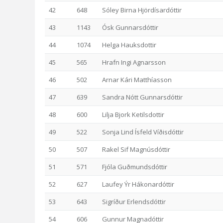
42
648
Sóley Birna Hjördísardóttir
43
1143
Ósk Gunnarsdóttir
44
1074
Helga Hauksdottir
45
565
Hrafn Ingi Agnarsson
46
502
Arnar Kári Matthíasson
47
639
Sandra Nótt Gunnarsdóttir
48
600
Lilja Bjork Ketilsdottir
49
522
Sonja Lind Ísfeld Víðisdóttir
50
507
Rakel Sif Magnúsdóttir
51
571
Fjóla Guðmundsdóttir
52
627
Laufey Ýr Hákonardóttir
53
643
Sigríður Erlendsdóttir
54
606
Gunnur Magnadóttir