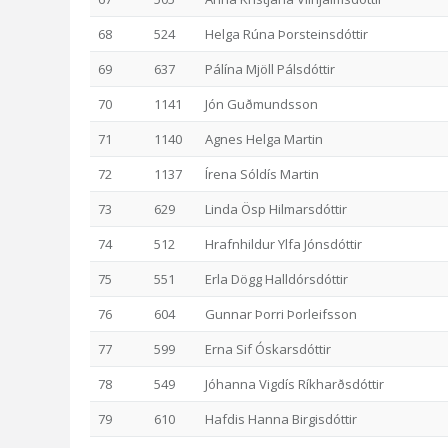
68
524
Helga Rúna Þorsteinsdóttir
69
637
Pálína Mjöll Pálsdóttir
70
1141
Jón Guðmundsson
71
1140
Agnes Helga Martin
72
1137
Írena Sóldís Martin
73
629
Linda Ösp Hilmarsdóttir
74
512
Hrafnhildur Ylfa Jónsdóttir
75
551
Erla Dögg Halldórsdóttir
76
604
Gunnar Þorri Þorleifsson
77
599
Erna Sif Óskarsdóttir
78
549
Jóhanna Vigdís Ríkharðsdóttir
79
610
Hafdis Hanna Birgisdóttir