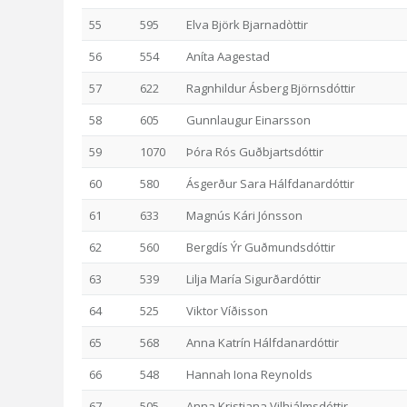
55
595
Elva Björk Bjarnadòttir
56
554
Aníta Aagestad
57
622
Ragnhildur Ásberg Björnsdóttir
58
605
Gunnlaugur Einarsson
59
1070
Þóra Rós Guðbjartsdóttir
60
580
Ásgerður Sara Hálfdanardóttir
61
633
Magnús Kári Jónsson
62
560
Bergdís Ýr Guðmundsdóttir
63
539
Lilja María Sigurðardóttir
64
525
Viktor Víðisson
65
568
Anna Katrín Hálfdanardóttir
66
548
Hannah Iona Reynolds
67
505
Anna Kristjana Vilhjálmsdóttir