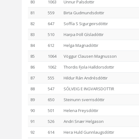
80
1063
Unnur Palsdottir
81
559
Birta Gudmundsdottir
82
647
Soffía S Sigurgeirsdóttir
83
510
Harpa Þöll Gísladóttir
84
612
Helga Magnadóttir
85
1064
Vöggur Clausen Magnusson
86
1062
Thordis Fjola Halldorsdottir
87
555
Hildur Rán Andrésdóttir
88
547
SÓLVEIG E INGVARSDOTTIR
89
650
Steinunn sverrisdóttir
90
501
Helena Freysdóttir
91
526
Andri Snær Helgason
92
614
Hera Huld Gunnlaugsdóttir