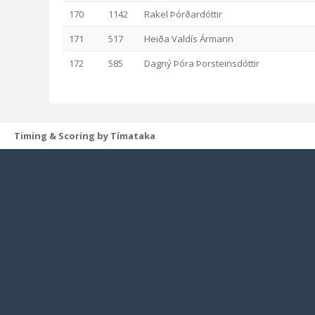
170
1142
Rakel Þórðardóttir
171
517
Heiða Valdís Ármann
172
585
Dagný Þóra Þorsteinsdóttir
Timing & Scoring by Tímataka