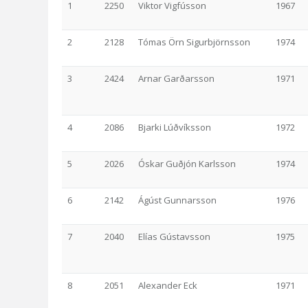
1
2250
Viktor Vigfússon
1967
2
2128
Tómas Örn Sigurbjörnsson
1974
3
2424
Arnar Garðarsson
1971
4
2086
Bjarki Lúðvíksson
1972
5
2026
Óskar Guðjón Karlsson
1974
6
2142
Ágúst Gunnarsson
1976
7
2040
Elías Gústavsson
1975
8
2051
Alexander Eck
1971