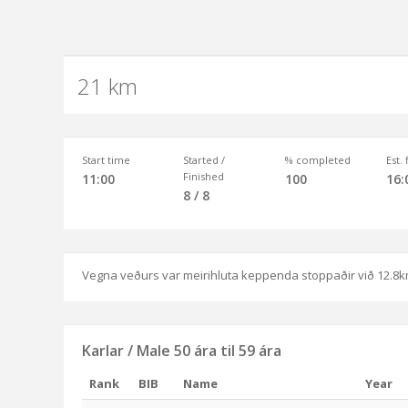
21 km
Start time
Started /
% completed
Est.
Finished
11:00
100
16:
8 / 8
Vegna veðurs var meirihluta keppenda stoppaðir við 12.8km
Karlar / Male 50 ára til 59 ára
Rank
BIB
Name
Year