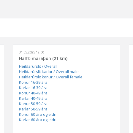
31.05.2025 12:00
Hálft-maraþon (21 km)
Heildarúrslit / Overall
Heildarúrslit karlar / Overall male
Heildarúrslit konur / Overall female
Konur 16-39 ára
Karlar 16-39 ára
Konur 40-49 ára
Karlar 40-49 ára
Konur 50-59 ára
Karlar 50-59 ára
Konur 60 ára og eldri
Karlar 60 ára og eldri