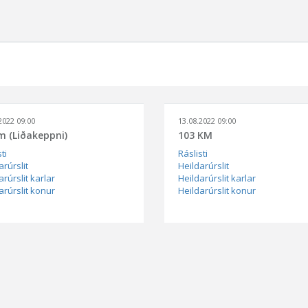
2022 09:00
13.08.2022 09:00
m (Liðakeppni)
103 KM
ti
Ráslisti
arúrslit
Heildarúrslit
arúrslit karlar
Heildarúrslit karlar
arúrslit konur
Heildarúrslit konur