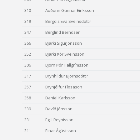
310
Auðunn Gunnar Eiríksson
319
Bergdís Eva Sveinsdóttir
347
Berglind Berndsen
366
Bjarki Sigurjónsson
352
Bjarki Þór Sveinsson
306
Björn Þór Hallgrímsson
317
Brynhildur Björnsdóttir
357
Brynjólfur Flosason
358
Daníel Karlsson
339
Davíð Jónsson
331
Egill Reynisson
311
Einar Ágústsson