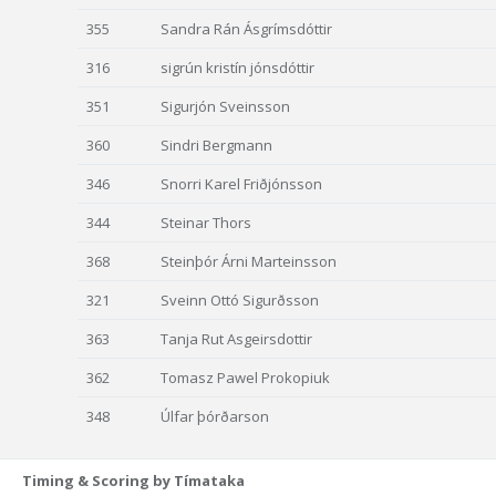
355
Sandra Rán Ásgrímsdóttir
316
sigrún kristín jónsdóttir
351
Sigurjón Sveinsson
360
Sindri Bergmann
346
Snorri Karel Friðjónsson
344
Steinar Thors
368
Steinþór Árni Marteinsson
321
Sveinn Ottó Sigurðsson
363
Tanja Rut Asgeirsdottir
362
Tomasz Pawel Prokopiuk
348
Úlfar þórðarson
Timing & Scoring by Tímataka