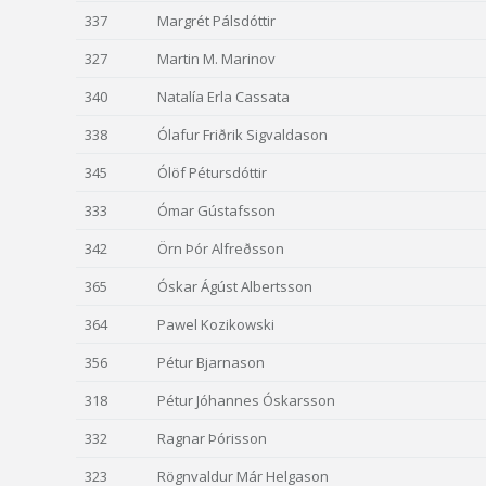
337
Margrét Pálsdóttir
327
Martin M. Marinov
340
Natalía Erla Cassata
338
Ólafur Friðrik Sigvaldason
345
Ólöf Pétursdóttir
333
Ómar Gústafsson
342
Örn Þór Alfreðsson
365
Óskar Ágúst Albertsson
364
Pawel Kozikowski
356
Pétur Bjarnason
318
Pétur Jóhannes Óskarsson
332
Ragnar Þórisson
323
Rögnvaldur Már Helgason