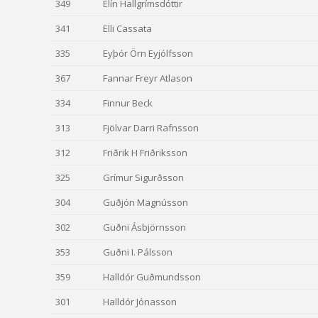
349
Elín Hallgrímsdóttir
341
Elli Cassata
335
Eyþór Örn Eyjólfsson
367
Fannar Freyr Atlason
334
Finnur Beck
313
Fjölvar Darri Rafnsson
312
Friðrik H Friðriksson
325
Grímur Sigurðsson
304
Guðjón Magnússon
302
Guðni Ásbjörnsson
353
Guðni I. Pálsson
359
Halldór Guðmundsson
301
Halldór Jónasson