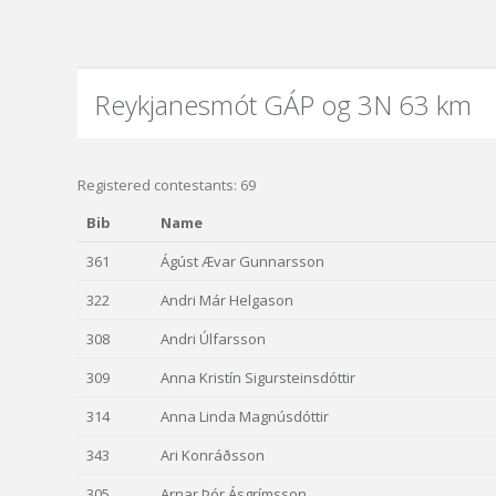
Reykjanesmót GÁP og 3N 63 km
Registered contestants: 69
Bib
Name
361
Ágúst Ævar Gunnarsson
322
Andri Már Helgason
308
Andri Úlfarsson
309
Anna Kristín Sigursteinsdóttir
314
Anna Linda Magnúsdóttir
343
Ari Konráðsson
305
Arnar Þór Ásgrímsson