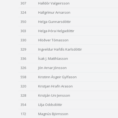
307
Halldór Valgeirsson
324
Hallgrímur Arnarson
350
Helga Gunnarsdóttir
303
Helga Þóra Helgadóttir
330
Hlöðver Tómasson
329
Ingveldur Hafdís Karlsdóttir
336
Ísak J. Matthíasson
326
Jón Arnar Jónsson
558
Kristinn Ásgeir Gylfason
320
Kristjan Hrafn Arason
328
Kristján Uni Jensson
354
Lilja Oddsdóttir
172
Magnús Björnsson