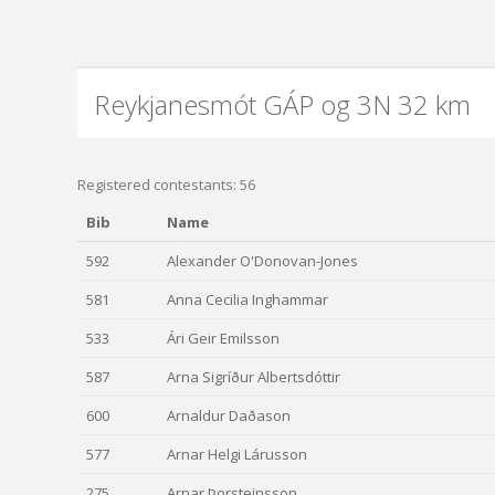
Reykjanesmót GÁP og 3N 32 km
Registered contestants: 56
Bib
Name
592
Alexander O'Donovan-Jones
581
Anna Cecilia Inghammar
533
Ári Geir Emilsson
587
Arna Sigríður Albertsdóttir
600
Arnaldur Daðason
577
Arnar Helgi Lárusson
275
Arnar Þorsteinsson