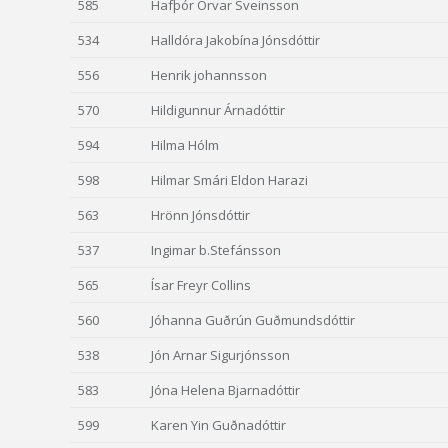
585
Hafþór Örvar Sveinsson
534
Halldóra Jakobína Jónsdóttir
556
Henrik johannsson
570
Hildigunnur Árnadóttir
594
Hilma Hólm
598
Hilmar Smári Eldon Harazi
563
Hrönn Jónsdóttir
537
Ingimar b.Stefánsson
565
Ísar Freyr Collins
560
Jóhanna Guðrún Guðmundsdóttir
538
Jón Arnar Sigurjónsson
583
Jóna Helena Bjarnadóttir
599
Karen Yin Guðnadóttir