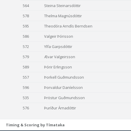
564
Steina Steinarsdóttir
578
Thelma Magnúsdóttir
595
Theodóra Arndís Berndsen
586
Valgeir Þórisson
572
Ylfa Garpsdóttir
579
Ævar Valgeirsson
589
Þórir Erlingsson
557
Þorkell Guðmundsson
596
Þorvaldur Daníelsson
535
Þröstur Guðmundsson
576
Þuríður Árnadóttir
Timing & Scoring by Tímataka