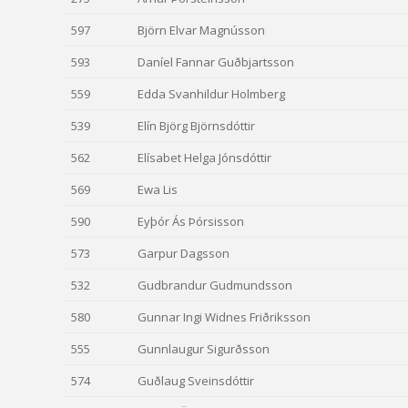
597
Björn Elvar Magnússon
593
Daníel Fannar Guðbjartsson
559
Edda Svanhildur Holmberg
539
Elín Björg Björnsdóttir
562
Elísabet Helga Jónsdóttir
569
Ewa Lis
590
Eyþór Ás Þórsisson
573
Garpur Dagsson
532
Gudbrandur Gudmundsson
580
Gunnar Ingi Widnes Friðriksson
555
Gunnlaugur Sigurðsson
574
Guðlaug Sveinsdóttir