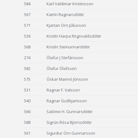
584
Karl Valdimar Kristinsson
567
Katrín Ragnarsdóttir
571
Kjartan Örn Júlíusson
536
Kristín Harpa Rögnvaldsdóttir
568
Kristín Steinunnardóttir
274
Ólafur J Stefánsson
582
Ólafur Ólafsson
575
Óskar Marinó Jónsson
531
Ragnar F. Valsson
540
Ragnar Guðbjartsson
566
Salóme H. Gunnarsdóttir
588
Sigrún Rósa Björnsdóttir
561
Sigurður Örn Gunnarsson