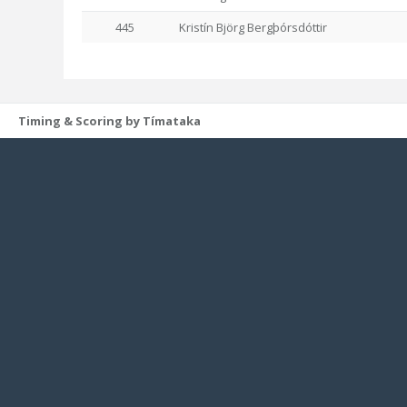
445
Kristín Björg Bergþórsdóttir
Timing & Scoring by Tímataka