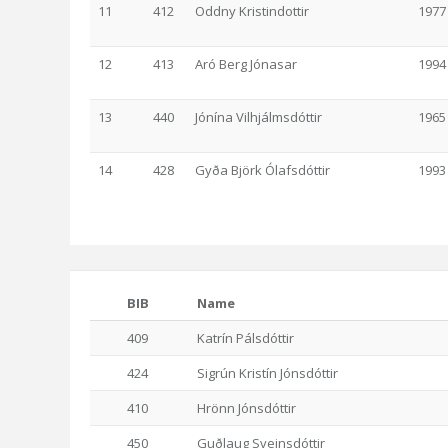
11
412
Oddny Kristindottir
1977
12
413
Aró Berg Jónasar
1994
13
440
Jónína Vilhjálmsdóttir
1965
14
428
Gyða Björk Ólafsdóttir
1993
BIB
Name
409
Katrín Pálsdóttir
424
Sigrún Kristín Jónsdóttir
410
Hrönn Jónsdóttir
450
Guðlaug Sveinsdóttir