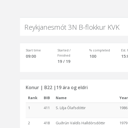
Reykjanesmót 3N B-flokkur KVK
Start time
Started /
% completed
Est.
Finished
09:00
100
15:
19 / 19
Konur | B22 |19 ára og eldri
Rank
BIB
Name
Year
1
411
S. Lilja Ólafsdóttir
1986
2
418
Guðrún Valdís Halldórsdóttir
1979