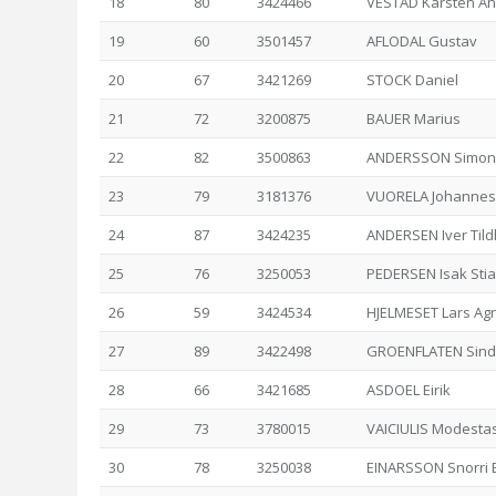
18
80
3424466
VESTAD Karsten A
19
60
3501457
AFLODAL Gustav
20
67
3421269
STOCK Daniel
21
72
3200875
BAUER Marius
22
82
3500863
ANDERSSON Simon
23
79
3181376
VUORELA Johannes
24
87
3424235
ANDERSEN Iver Til
25
76
3250053
PEDERSEN Isak Sti
26
59
3424534
HJELMESET Lars Ag
27
89
3422498
GROENFLATEN Sind
28
66
3421685
ASDOEL Eirik
29
73
3780015
VAICIULIS Modesta
30
78
3250038
EINARSSON Snorri 