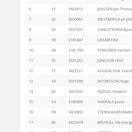
6
61
3422613
JENSSEN Jan Thom
7
62
3500991
WESTBERG Karl-Jo
8
63
3501297
SANDSTROEM Bjoe
9
69
3181407
LIEKARI Emil
10
64
3181160
POIKONEN Verneri
11
55
3501252
JONSSON Olof
12
71
3422521
AUGDAL Eirik Sver
13
56
3501399
JACOBSSON Hugo
14
65
3423303
ASDOEL Haakon
15
54
3180990
HAARALA Juuso
16
58
3422803
STENSHAGEN Matti
17
85
3422474
BRUVOLL Ole Joerg