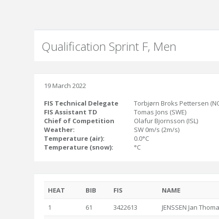
Qualification Sprint F, Men
19 March 2022
FIS Technical Delegate
Torbjørn Broks Pettersen (N
FIS Assistant TD
Tomas Jons (SWE)
Chief of Competition
Olafur Bjornsson (ISL)
Weather:
SW 0m/s (2m/s)
Temperature (air):
0.0°C
Temperature (snow):
°C
HEAT
BIB
FIS
NAME
1
61
3422613
JENSSEN Jan Thom