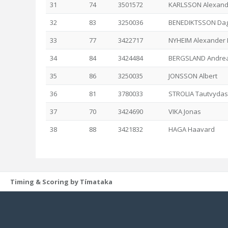
31
74
3501572
KARLSSON Alexand
32
83
3250036
BENEDIKTSSON Da
33
77
3422717
NYHEIM Alexander 
34
84
3424484
BERGSLAND Andre
35
86
3250035
JONSSON Albert
36
81
3780033
STROLIA Tautvydas
37
70
3424690
VIKA Jonas
38
88
3421832
HAGA Haavard
Timing & Scoring by Tímataka