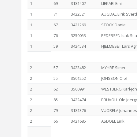
1
69
3181407
LIEKARI Emil
1
71
3422521
AUGDAL Eirik Sver
1
67
3421269
STOCK Daniel
1
76
3250053
PEDERSEN Isak Sti
1
59
3424534
HJELMESET Lars Ag
2
57
3423482
MYHRE Simen
2
55
3501252
JONSSON Olof
2
62
3500991
WESTBERG Karl-Jo
2
85
3422474
BRUVOLL Ole Joerg
2
79
3181376
VUORELA Johannes
2
66
3421685
ASDOEL Eirik