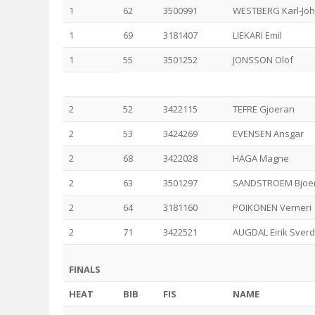
1
62
3500991
WESTBERG Karl-Jo
1
69
3181407
LIEKARI Emil
1
55
3501252
JONSSON Olof
2
52
3422115
TEFRE Gjoeran
2
53
3424269
EVENSEN Ansgar
2
68
3422028
HAGA Magne
2
63
3501297
SANDSTROEM Bjoe
2
64
3181160
POIKONEN Verneri
2
71
3422521
AUGDAL Eirik Sver
FINALS
HEAT
BIB
FIS
NAME