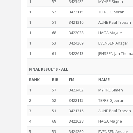
1
57
3423482
MYHRE Simen
1
52
3422115
TEFRE Gjoeran
1
51
3421316
AUNE Paal Troean
1
68
3422028
HAGA Magne
1
53
3424269
EVENSEN Ansgar
1
61
3422613
JENSSEN Jan Thom
FINAL RESULTS - ALL
RANK
BIB
FIS
NAME
1
57
3423482
MYHRE Simen
2
52
3422115
TEFRE Gjoeran
3
51
3421316
AUNE Paal Troean
4
68
3422028
HAGA Magne
5
53
3424269
EVENSEN Ansgar