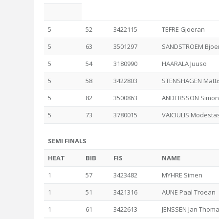
5
52
3422115
TEFRE Gjoeran
5
63
3501297
SANDSTROEM Bjoe
5
54
3180990
HAARALA Juuso
5
58
3422803
STENSHAGEN Matti
5
82
3500863
ANDERSSON Simon
5
73
3780015
VAICIULIS Modesta
SEMI FINALS
HEAT
BIB
FIS
NAME
1
57
3423482
MYHRE Simen
1
51
3421316
AUNE Paal Troean
1
61
3422613
JENSSEN Jan Thom