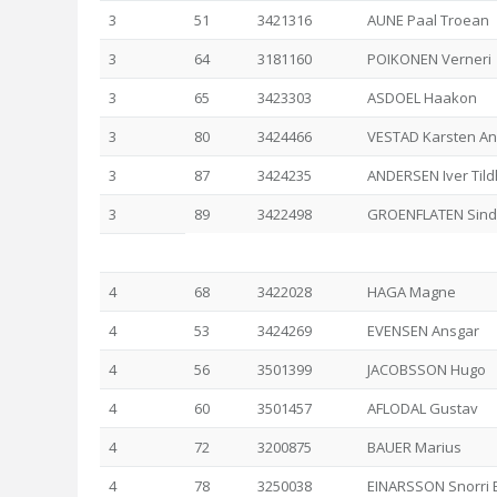
3
51
3421316
AUNE Paal Troean
3
64
3181160
POIKONEN Verneri
3
65
3423303
ASDOEL Haakon
3
80
3424466
VESTAD Karsten A
3
87
3424235
ANDERSEN Iver Til
3
89
3422498
GROENFLATEN Sind
4
68
3422028
HAGA Magne
4
53
3424269
EVENSEN Ansgar
4
56
3501399
JACOBSSON Hugo
4
60
3501457
AFLODAL Gustav
4
72
3200875
BAUER Marius
4
78
3250038
EINARSSON Snorri 