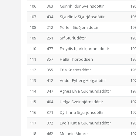
106
363
Gunnhildur Sveinsdóttir
19
107
434
Sigurlín Þ Sigurjónsdóttir
19
108
212
Þórleif Guðjónsdóttir
19
109
251
Sif Sturludóttir
19
110
477
Freydis bjork kjartansdottir
19
111
357
Halla Thoroddsen
19
112
355
Erla Kristinsdóttir
19
113
412
Audur Eyberg Helgadóttir
19
114
347
Agnes Elva Guðmundsdóttir
19
115
404
Helga Sveinbjörnsdóttir
19
116
371
Dýrfinna Sigurjónsdóttir
19
117
372
Eydís Katla Guðmundsdóttir
19
118
462
Melanie Moore
19