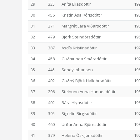
29
335
Aníta Eliasdóttir
19
30
456
Kristín Ása Þórisdóttir
19
31
271
Margrét Lára Viðarsdóttir
19
32
479
Björk Steindórsdóttir
19
33
387
Ásdís Kristinsdóttir
19
34
458
Guðmunda Smáradóttir
19
35
445
Sondy Johansen
19
36
492
Guðný Björk Halldórsdóttir
19
37
206
Steinunn Anna Hannesdóttir
19
38
402
Bára Hlynsdóttir
19
39
395
Sigurlín Birgisdóttir
19
40
460
Urður Anna Björnsdóttir
19
41
379
Helena Ósk Jónsdóttir
19