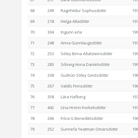
68
249
Ragnhildur Sophusdottir
19
69
218
Helga Atladóttir
19
70
304
Ingunn erla
19
71
248
Anna Gunnlaugsdóttir
19
72
253
Sóley Birna Aðalsteinsdóttir
19
73
283
Sólveig Anna Daníelsdóttir
19
74
338
Guðrún Sóley Gestsdóttir
19
75
267
Valdís Finnsdóttir
19
76
358
Lára Hafberg
19
77
442
Lína Hrönn Þorkelsdóttir
19
78
266
Þóra G Benediktsdóttir
19
79
252
Sunnefa Yeatman Omarsdottir
19