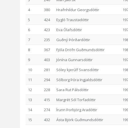
4
380
Hrafnhildur Georgsdóttir
19
5
424
Eygló Traustadóttir
19
6
423
Eva Ólafsdóttir
19
7
235
Guðný Þórðardóttir
19
8
367
Fjóla Dröfn Guðmundsdóttir
19
9
403
Jónína Gunnarsdóttir
19
10
281
Sóley kjerúlf Svansdóttir
19
11
294
Sólborg Þóra Ingjaldsdóttir
19
12
228
Sara Rut Pálsdóttir
19
13
415
Margrét Sól Torfadóttir
19
14
274
Írunn Þorbjörg Aradóttir
19
15
432
Ásta Björk Guðmundsdóttir
19