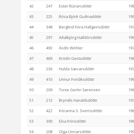
42
247
Ester Rúnarsdóttir
19
43
225
Rósa Björk Guðnadóttir
19
44
348
Berglind Þóra Hallgeirsdóttir
19
45
297
Aðalbjörg Halldórsdóttir
19
46
493
Ásdís Wöhler
19
47
469
Kristín Gestsdóttir
19
48
236
Hulda Sævarsdóttir
19
49
410
Unnur Þorláksdóttir
19
50
209
Tonie Gertin Sørensen
19
51
213
Bryndís Haraldsdóttir
19
52
422
Þóranna S. Sverrisdóttir
19
53
300
Elsa Þórisdóttir
19
54
208
Olga Unnarsdóttir
19