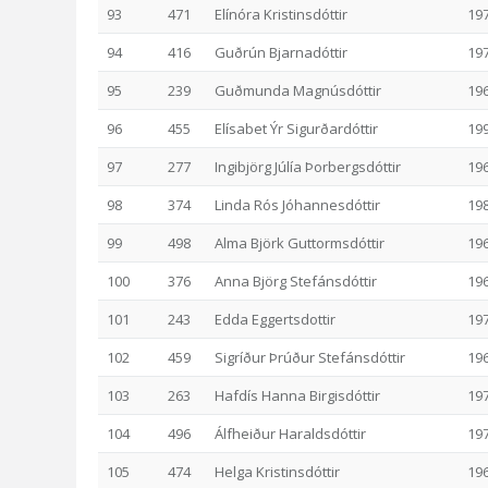
93
471
Elínóra Kristinsdóttir
19
94
416
Guðrún Bjarnadóttir
19
95
239
Guðmunda Magnúsdóttir
19
96
455
Elísabet Ýr Sigurðardóttir
19
97
277
Ingibjörg Júlía Þorbergsdóttir
19
98
374
Linda Rós Jóhannesdóttir
19
99
498
Alma Björk Guttormsdóttir
19
100
376
Anna Björg Stefánsdóttir
19
101
243
Edda Eggertsdottir
19
102
459
Sigríður Þrúður Stefánsdóttir
19
103
263
Hafdís Hanna Birgisdóttir
19
104
496
Álfheiður Haraldsdóttir
19
105
474
Helga Kristinsdóttir
19