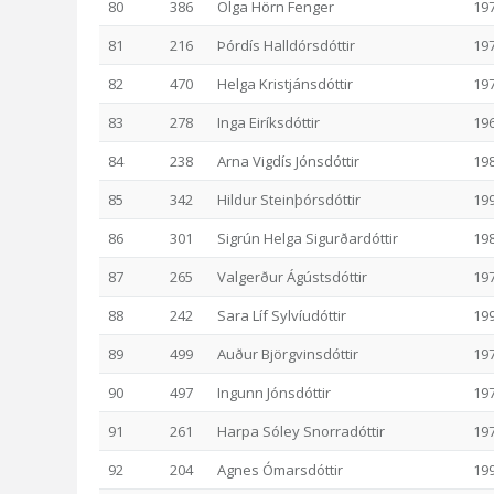
80
386
Olga Hörn Fenger
19
81
216
Þórdís Halldórsdóttir
19
82
470
Helga Kristjánsdóttir
19
83
278
Inga Eiríksdóttir
19
84
238
Arna Vigdís Jónsdóttir
19
85
342
Hildur Steinþórsdóttir
19
86
301
Sigrún Helga Sigurðardóttir
19
87
265
Valgerður Ágústsdóttir
19
88
242
Sara Líf Sylvíudóttir
19
89
499
Auður Björgvinsdóttir
19
90
497
Ingunn Jónsdóttir
19
91
261
Harpa Sóley Snorradóttir
19
92
204
Agnes Ómarsdóttir
19