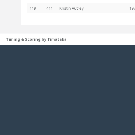
119
411
Kristín Autrey
19
Timing & Scoring by Tímataka