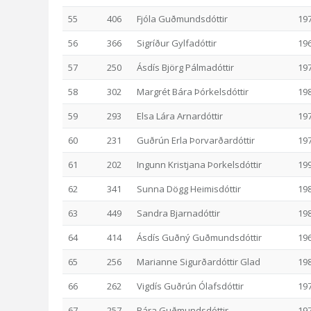
55
406
Fjóla Guðmundsdóttir
19
56
366
Sigríður Gylfadóttir
19
57
250
Ásdís Björg Pálmadóttir
19
58
302
Margrét Bára Þórkelsdóttir
19
59
293
Elsa Lára Arnardóttir
19
60
231
Guðrún Erla Þorvarðardóttir
19
61
202
Ingunn Kristjana Þorkelsdóttir
19
62
341
Sunna Dögg Heimisdóttir
19
63
449
Sandra Bjarnadóttir
19
64
414
Ásdís Guðný Guðmundsdóttir
19
65
256
Marianne Sigurðardóttir Glad
19
66
262
Vigdís Guðrún Ólafsdóttir
19
67
257
Bára Guðmundsdóttir
19