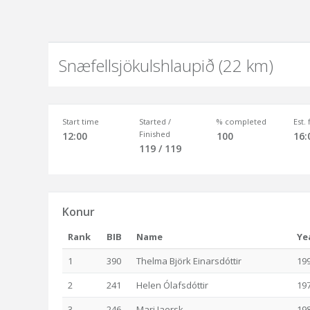
Snæfellsjökulshlaupið (22 km)
Start time
Started /
% completed
Est.
Finished
12:00
100
16:
119 / 119
Konur
Rank
BIB
Name
Ye
1
390
Thelma Björk Einarsdóttir
19
2
241
Helen Ólafsdóttir
19
3
246
Mari Jaersk
19