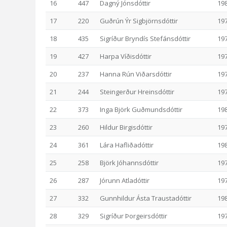
16
447
Dagný Jónsdóttir
19
17
220
Guðrún Ýr Sigbjörnsdóttir
19
18
435
Sigríður Bryndís Stefánsdóttir
19
19
427
Harpa Víðisdóttir
19
20
237
Hanna Rún Viðarsdóttir
19
21
244
Steingerður Hreinsdóttir
19
22
373
Inga Björk Guðmundsdóttir
19
23
260
Hildur Birgisdóttir
19
24
361
Lára Hafliðadóttir
19
25
258
Björk Jóhannsdóttir
19
26
287
Jórunn Atladóttir
19
27
332
Gunnhildur Ásta Traustadóttir
19
28
329
Sigríður Þorgeirsdóttir
19