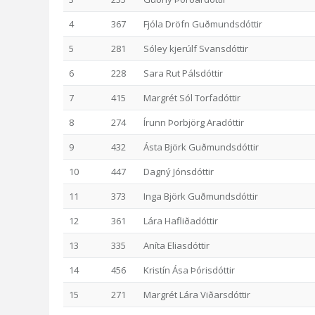
4
367
Fjóla Dröfn Guðmundsdóttir
5
281
Sóley kjerúlf Svansdóttir
6
228
Sara Rut Pálsdóttir
7
415
Margrét Sól Torfadóttir
8
274
Írunn Þorbjörg Aradóttir
9
432
Ásta Björk Guðmundsdóttir
10
447
Dagný Jónsdóttir
11
373
Inga Björk Guðmundsdóttir
12
361
Lára Hafliðadóttir
13
335
Aníta Eliasdóttir
14
456
Kristín Ása Þórisdóttir
15
271
Margrét Lára Viðarsdóttir