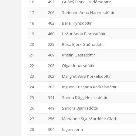
16
492
Guðný Björk Halldórsdóttir
17
206
Steinunn Anna Hannesdóttir
18
402
Bára Hlynsdóttir
19
460
Urður Anna Björnsdóttir
20
225
Rósa Björk Guðnadóttir
21
469
Kristín Gestsdóttir
22
208
Olga Unnarsdóttir
23
302
Margrét Bára Þórkelsdóttir
24
202
Ingunn Kristjana Þorkelsdóttir
25
341
Sunna Dögg Heimisdóttir
26
449
Sandra Bjarnadóttir
27
256
Marianne Sigurðardóttir Glad
28
304
Ingunn erla