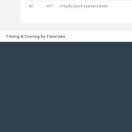
42
477
Freydis bjork kjartansdottir
Timing & Scoring by Tímataka