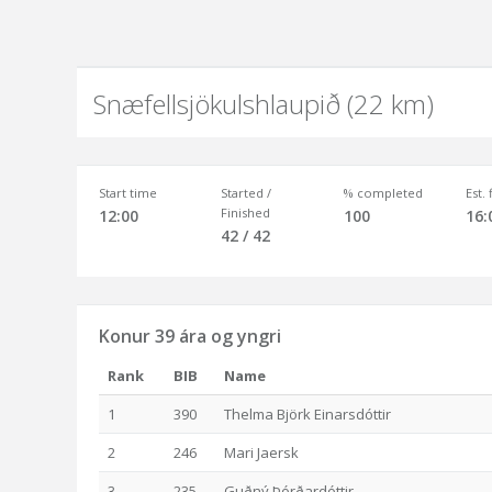
Snæfellsjökulshlaupið (22 km)
Start time
Started /
% completed
Est.
Finished
12:00
100
16:
42 / 42
Konur 39 ára og yngri
Rank
BIB
Name
1
390
Thelma Björk Einarsdóttir
2
246
Mari Jaersk
3
235
Guðný Þórðardóttir