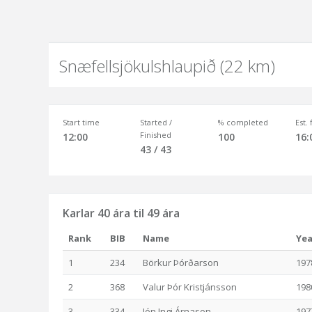
Snæfellsjökulshlaupið (22 km)
Start time
Started /
% completed
Est.
Finished
12:00
100
16:
43 / 43
Karlar 40 ára til 49 ára
Rank
BIB
Name
Yea
1
234
Börkur Þórðarson
197
2
368
Valur Þór Kristjánsson
198
3
334
Jón Ingi Árnason
197