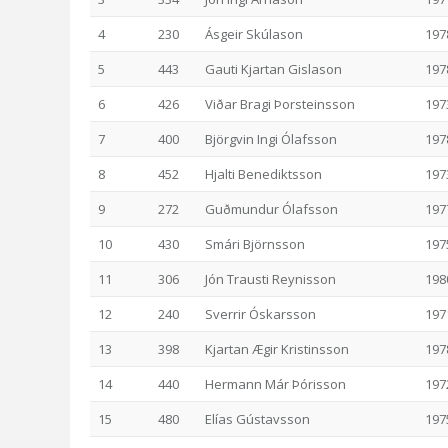
4
230
Ásgeir Skúlason
197
5
443
Gauti Kjartan Gislason
197
6
426
Viðar Bragi Þorsteinsson
197
7
400
Björgvin Ingi Ólafsson
197
8
452
Hjalti Benediktsson
197
9
272
Guðmundur Ólafsson
197
10
430
Smári Björnsson
197
11
306
Jón Trausti Reynisson
198
12
240
Sverrir Óskarsson
197
13
398
Kjartan Ægir Kristinsson
197
14
440
Hermann Már Þórisson
197
15
480
Elías Gústavsson
197