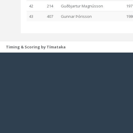
42
214
Guðbjartur Magnússon
197
43
407
Gunnar Þórisson
198
Timing & Scoring by Tímataka