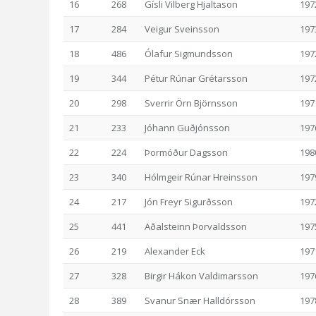
16
268
Gísli Vilberg Hjaltason
197
17
284
Veigur Sveinsson
197
18
486
Ólafur Sigmundsson
197
19
344
Pétur Rúnar Grétarsson
197
20
298
Sverrir Örn Björnsson
197
21
233
Jóhann Guðjónsson
197
22
224
Þormóður Dagsson
198
23
340
Hólmgeir Rúnar Hreinsson
197
24
217
Jón Freyr Sigurðsson
197
25
441
Aðalsteinn Þorvaldsson
197
26
219
Alexander Eck
197
27
328
Birgir Hákon Valdimarsson
197
28
389
Svanur Snær Halldórsson
197