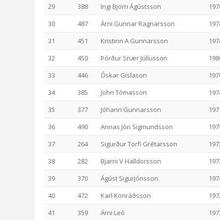
29
388
Ingi Björn Ágústsson
197
30
487
Árni Gunnar Ragnarsson
197
31
451
Kristinn A Gunnarsson
197
32
450
Þórður Snær Júlíusson
198
33
446
Óskar Gíslason
197
34
385
John Tómasson
197
35
377
Jóhann Gunnarsson
197
36
490
Annas Jón Sigmundsson
197
37
264
Sigurður Torfi Grétarsson
197
38
282
Bjarni V Halldorsson
197
39
370
Ágúst Sigurjónsson.
197
40
472
Karl Konráðsson
197
41
359
Árni Leó
197