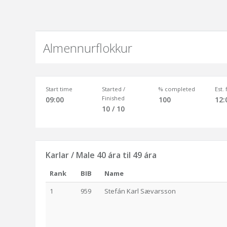
Almennurflokkur
Start time
Started /
% completed
Est.
Finished
09:00
100
12:
10 / 10
Karlar / Male 40 ára til 49 ára
Rank
BIB
Name
1
959
Stefán Karl Sævarsson