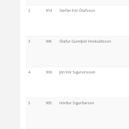
2
914
Stefán Þór Ólafsson
3
945
Ólafur Gunnþór Höskuldsson
4
936
Jón Þór Sigurvinsson
5
905
Hörður Sigurðarson