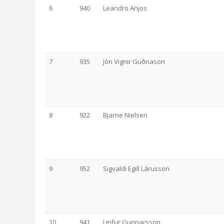
6
940
Leandro Anjos
7
935
Jón Vignir Guðnason
8
922
Bjarne Nielsen
9
952
Sigvaldi Egill Lárusson
10
941
Leifur Gunnarsson