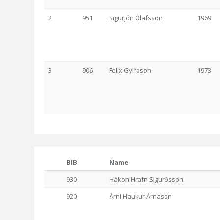
2
951
Sigurjón Ólafsson
1969
3
906
Felix Gylfason
1973
BIB
Name
930
Hákon Hrafn Sigurðsson
920
Árni Haukur Árnason