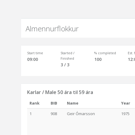
Almennurflokkur
Start time
Started /
% completed
Est.
Finished
09:00
100
12:
3 / 3
Karlar / Male 50 ára til 59 ára
Rank
BIB
Name
Year
1
908
Geir Ómarsson
1975