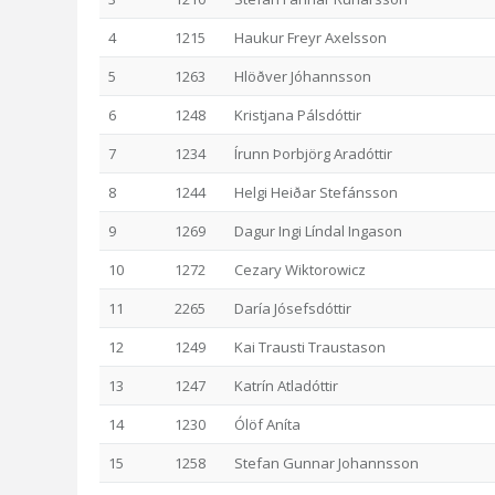
4
1215
Haukur Freyr Axelsson
5
1263
Hlöðver Jóhannsson
6
1248
Kristjana Pálsdóttir
7
1234
Írunn Þorbjörg Aradóttir
8
1244
Helgi Heiðar Stefánsson
9
1269
Dagur Ingi Líndal Ingason
10
1272
Cezary Wiktorowicz
11
2265
Daría Jósefsdóttir
12
1249
Kai Trausti Traustason
13
1247
Katrín Atladóttir
14
1230
Ólöf Aníta
15
1258
Stefan Gunnar Johannsson