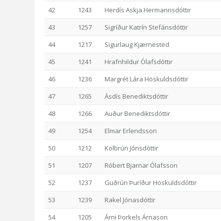
42
1243
Herdís Askja Hermannsdóttir
43
1257
Sigríður Katrín Stefánsdóttir
44
1217
Sigurlaug Kjærnested
45
1241
Hrafnhildur Ólafsdóttir
46
1236
Margrét Lára Höskuldsdóttir
47
1265
Ásdís Benediktsdóttir
48
1266
Auður Benediktsdóttir
49
1254
Elmar Erlendsson
50
1212
Kolbrún Jónsdóttir
51
1207
Róbert Bjarnar Ólafsson
52
1237
Guðrún Þuríður Höskuldsdóttir
53
1239
Rakel Jónasdóttir
54
1205
Árni Þorkels Árnason