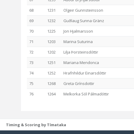
68
1231
Olgeir Gunnsteinsson
69
1232
Guðlaug Sunna Gränz
70
1225
Jon Hjalmarsson
71
1203
Marina Suturina
72
1202
Lilja Þorsteinsdóttir
73
1251
Mariana Mendonca
74
1252
Hrafnhildur Einarsdóttir
75
1268
Greta Grínsdottir
76
1264
Melkorka Sól Pálmadóttir
Timing & Scoring by Tímataka