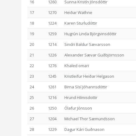
16
1260
Sunna Kristín Jónsdóttir
17
1270
Heiðar Wathne
18
1224
Karen Sturludóttir
19
1259
Hugrún Linda Björgvinsdóttir
20
1214
Sindri Baldur Sævarsson
21
1226
Alexander Sævar Guðbjörnsson
22
1276
Khaled omari
23
1245
Kristleifur Heiðar Helgason
24
1261
Birna Sísí Jóhannsdóttir
25
1216
Hrund Hilmisdottir
26
1250
Ólafur Jónsson
27
1204
Michael Thor Sæmundsson
28
1229
Dagur Kári Guðnason