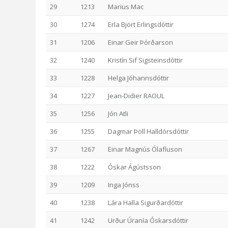
29
1213
Marius Mac
30
1274
Erla Björt Erlingsdóttir
31
1206
Einar Geir Þórðarson
32
1240
Kristín Sif Sigsteinsdóttir
33
1228
Helga Jóhannsdóttir
34
1227
Jean-Didier RAOUL
35
1256
Jón Atli
36
1255
Dagmar Þöll Halldórsdóttir
37
1267
Einar Magnús Ólafíuson
38
1222
Óskar Ágústsson
39
1209
Inga Jónss
40
1238
Lára Halla Sigurðardóttir
41
1242
Urður Úranía Óskarsdóttir