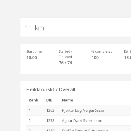
11 km
Start time
Started /
% completed
Est.
Finished
10:00
100
13:
76 / 76
Heildarúrslit / Overall
Rank
BIB
Name
1
1262
Hjörtur Logi Valgarðsson
2
1233
Agnar Darri Sverrisson
3
1210
Stefán Fannar Rúnarsson