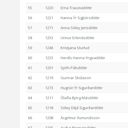
55
1220
Erna Traustadóttir
56
1221
Hanna Ýr Sigþórsdóttir
57
1271
Anna Sóley Jensdóttir
58
1253
Unnur Erlendsdóttir
59
1246
Kristjana Sturlud
60
1223
Herdís Hanna Yngvadóttir
61
1201
Sjöfn Pálsdóttir
62
1219
Gunnar Skúlason
63
1273
Hugrún Ýr Sigurðardóttir
64
1211
Ólafía Björg Másdóttir
65
1218
Sóley Diljá Sigurðardóttir
66
1208
Ásgrímur Ásmundsson
67
1235
Auður Brynjarsdóttir