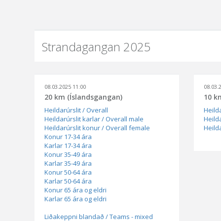
Strandagangan 2025
08.03.2025 11:00
08.03.
20 km (Íslandsgangan)
10 k
Heildarúrslit / Overall
Heilda
Heildarúrslit karlar / Overall male
Heilda
Heildarúrslit konur / Overall female
Heild
Konur 17-34 ára
Karlar 17-34 ára
Konur 35-49 ára
Karlar 35-49 ára
Konur 50-64 ára
Karlar 50-64 ára
Konur 65 ára og eldri
Karlar 65 ára og eldri
Liðakeppni blandað / Teams - mixed