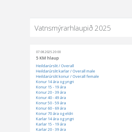
Vatnsmýrarhlaupið 2025
07.08.2025 20:00
5 KM hlaup
Heildarúrslit / Overall
Heildarúrslit karlar / Overall male
Heildarúrslit konur / Overall female
Konur 14 ára og yngri
Konur 15 - 19 ára
Konur 20 - 39 ára
Konur 40 - 49 ára
Konur 50 - 59 ára
Konur 60 - 69 ára
Konur 70 ára og eldri
Karlar 14 ára og yngri
Karlar 15 - 19 ára
Karlar 20 - 39 ára