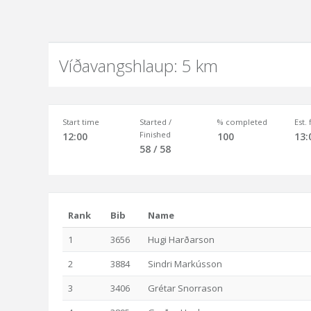
Víðavangshlaup: 5 km
Start time
Started /
% completed
Est.
Finished
12:00
100
13:
58 / 58
Rank
Bib
Name
1
3656
Hugi Harðarson
2
3884
Sindri Markússon
3
3406
Grétar Snorrason