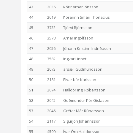
43
2036
Þórir Arnar Jónsson
44
2019
Þórarinn Smári Thorlacius
45
3733
Tjörvi Björnsson
46
3578
Arnar Ingólfsson
47
2056
Jóhann Kristinn Indriðason
48
3582
Ingvar Linnet
49
2073
ársæll Gudmundsson
50
2181
Elvar Þór Karlsson
51
2074
Halldór Ingi Róbertsson
52
2045
Guðmundur Þór Gíslason
53
2046
Grétar Már Rúnarsson
54
2117
Sigurjón Jóhannsson
55
4590
Ívar Örn Halldórsson