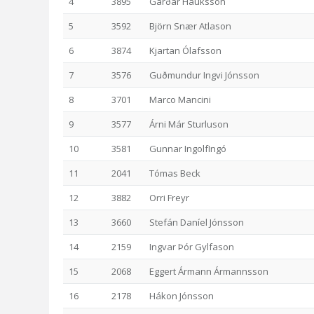
4
3895
Garðar Hauksson
5
3592
Björn Snær Atlason
6
3874
Kjartan Ólafsson
7
3576
Guðmundur Ingvi Jónsson
8
3701
Marco Mancini
9
3577
Árni Már Sturluson
10
3581
Gunnar IngolfIngó
11
2041
Tómas Beck
12
3882
Orri Freyr
13
3660
Stefán Daníel Jónsson
14
2159
Ingvar Þór Gylfason
15
2068
Eggert Ármann Ármannsson
16
2178
Hákon Jónsson