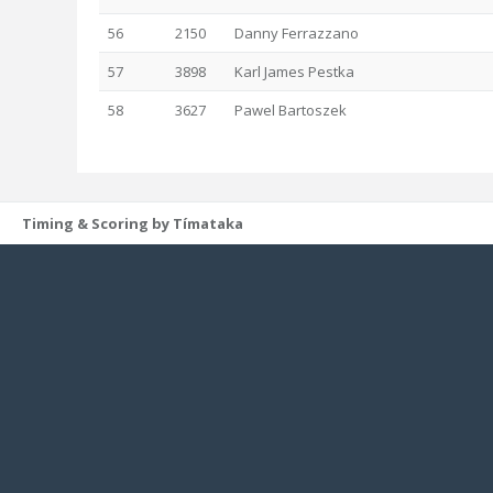
56
2150
Danny Ferrazzano
57
3898
Karl James Pestka
58
3627
Pawel Bartoszek
Timing & Scoring by Tímataka