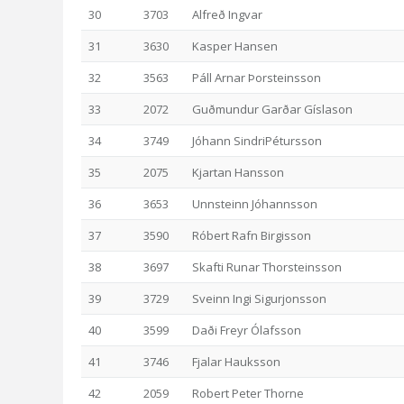
30
3703
Alfreð Ingvar
31
3630
Kasper Hansen
32
3563
Páll Arnar Þorsteinsson
33
2072
Guðmundur Garðar Gíslason
34
3749
Jóhann SindriPétursson
35
2075
Kjartan Hansson
36
3653
Unnsteinn Jóhannsson
37
3590
Róbert Rafn Birgisson
38
3697
Skafti Runar Thorsteinsson
39
3729
Sveinn Ingi Sigurjonsson
40
3599
Daði Freyr Ólafsson
41
3746
Fjalar Hauksson
42
2059
Robert Peter Thorne