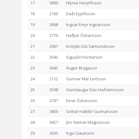
17
3890
Hlynur Herjólfsson
18
2160
Daði Eyjólfsson
19
3668
Ingvar Freyr Ingvarsson
20
3770
Hafþór Óskarsson
21
2061
Kristján Dúi Sæmundsson
22
3543
Sigurjón Þórðarson
23
3645
Ásgeir Bragason
24
2112
Gunnar Már Leifsson
25
3598
Gunnlaugur Dan Hafsteinsson
26
3747
Einar Óskarsson
27
3800
Grétar Halldór Gunnarsson
28
3657
Jón Steinar Magnússon
29
3635
Ingvi Gautsson