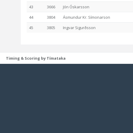
43
3666
Jón Óskarsson
44
3804
Ásmundur Kr. Símonarson
45
3805
Ingvar Sigurðsson
Timing & Scoring by Tímataka