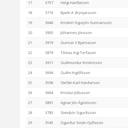
17
3757
Helgi Harđarson
18
3716
Bjarki A. Brynjarsson
19
3646
Kristinn Sigurjón Gunnarsson
20
3903
Jóhannes Jónsson
21
3919
Gunnar V Bjarnason
22
3879
Tómas Ingi Torfason
23
3911
Guðmundur Kristinsson
24
3694
Guðni Ingólfsson
25
3596
Stefán Karl Harðarson
26
3604
Þröstur Júlíusson
27
3891
Agnar Jón Ágústsson
28
3783
Steinþór Sigurðsson
29
3545
Sigurður Smári Gylfason