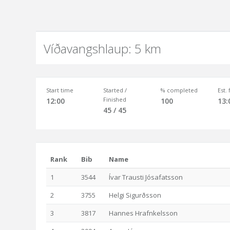
Víðavangshlaup: 5 km
Start time
Started /
% completed
Est.
Finished
12:00
100
13:
45 / 45
Rank
Bib
Name
1
3544
Ívar Trausti Jósafatsson
2
3755
Helgi Sigurðsson
3
3817
Hannes Hrafnkelsson