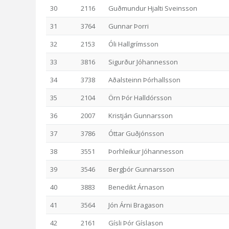
30
2116
Guðmundur Hjalti Sveinsson
31
3764
Gunnar Þorri
32
2153
Óli Hallgrímsson
33
3816
Sigurður Jóhannesson
34
3738
Aðalsteinn Þórhallsson
35
2104
Örn Þór Halldórsson
36
2007
Kristján Gunnarsson
37
3786
Óttar Guðjónsson
38
3551
Þorhleikur Jóhannesson
39
3546
Bergþór Gunnarsson
40
3883
Benedikt Árnason
41
3564
Jón Árni Bragason
42
2161
Gísli Þór Gíslason