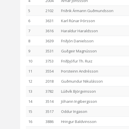
4
2004
Arnar Jónssson
5
2102
Friðrik Ármann Guðmundsson
6
3631
Karl Rúnar Þórsson
7
3616
Haraldur Haraldsson
8
3639
Friðjón Danielsson
9
3531
Guðgeir Magnússon
10
3753
Friðþjófur Th. Ruiz
11
3554
Þorsteinn Andrésson
12
2018
Guðmundur Nikulásson
13
3782
Lúðvík Björgvinsson
14
3514
Jóhann Ingibergsson
15
3517
Oddur Ingason
16
3886
Hringur Baldvinsson