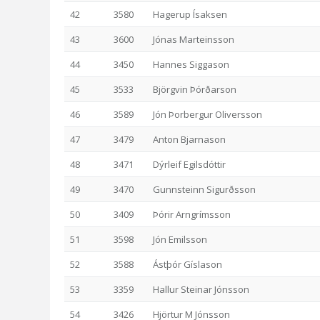
42
3580
Hagerup Ísaksen
43
3600
Jónas Marteinsson
44
3450
Hannes Siggason
45
3533
Björgvin Þórðarson
46
3589
Jón Þorbergur Oliversson
47
3479
Anton Bjarnason
48
3471
Dýrleif Egilsdóttir
49
3470
Gunnsteinn Sigurðsson
50
3409
Þórir Arngrímsson
51
3598
Jón Emilsson
52
3588
Ástþór Gíslason
53
3359
Hallur Steinar Jónsson
54
3426
Hjörtur M Jónsson