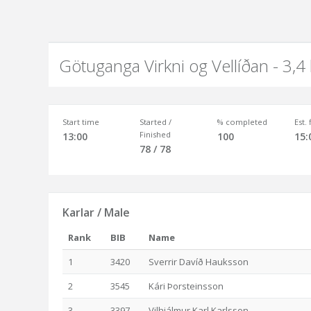
Götuganga Virkni og Vellíðan - 3,4
Start time
Started /
% completed
Est.
Finished
13:00
100
15:
78 / 78
Karlar / Male
Rank
BIB
Name
1
3420
Sverrir Davíð Hauksson
2
3545
Kári Þorsteinsson
3
3397
Vilhjálmur Karl Karlsson