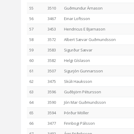
55
3510
Guðmundur Árnason
56
3467
Einar Loftsson
57
3453
Hendricus E Bjarnason
58
3572
Albert Sævar Guðmundsson
59
3583
Sigurður Sævar
60
3582
Helgi Gíslason
61
3507
Sigurjón Gunnarsson
62
3475
Skúli Hauksson
63
3596
Guðbjörn Pétursson
64
3590
Jón Mar Guðmundsson
65
3594
Þórður Möller
66
3477
Finnbogi Pálsson
67
3492
Árni Friðriksson