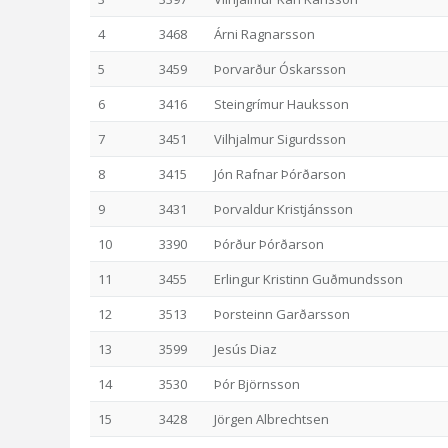
4
3468
Árni Ragnarsson
5
3459
Þorvarður Óskarsson
6
3416
Steingrímur Hauksson
7
3451
Vilhjalmur Sigurdsson
8
3415
Jón Rafnar Þórðarson
9
3431
Þorvaldur Kristjánsson
10
3390
Þórður Þórðarson
11
3455
Erlingur Kristinn Guðmundsson
12
3513
Þorsteinn Garðarsson
13
3599
Jesús Diaz
14
3530
Þór Björnsson
15
3428
Jörgen Albrechtsen