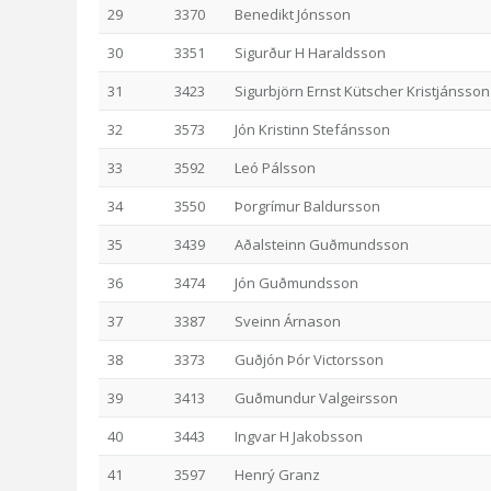
29
3370
Benedikt Jónsson
30
3351
Sigurður H Haraldsson
31
3423
Sigurbjörn Ernst Kütscher Kristjánsson
32
3573
Jón Kristinn Stefánsson
33
3592
Leó Pálsson
34
3550
Þorgrímur Baldursson
35
3439
Aðalsteinn Guðmundsson
36
3474
Jón Guðmundsson
37
3387
Sveinn Árnason
38
3373
Guðjón Þór Victorsson
39
3413
Guðmundur Valgeirsson
40
3443
Ingvar H Jakobsson
41
3597
Henrý Granz