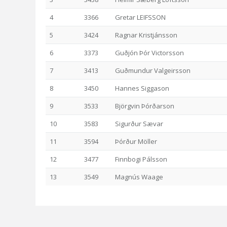
4
3366
Gretar LEIFSSON
5
3424
Ragnar Kristjánsson
6
3373
Guðjón Þór Victorsson
7
3413
Guðmundur Valgeirsson
8
3450
Hannes Siggason
9
3533
Björgvin Þórðarson
10
3583
Sigurður Sævar
11
3594
Þórður Möller
12
3477
Finnbogi Pálsson
13
3549
Magnús Waage