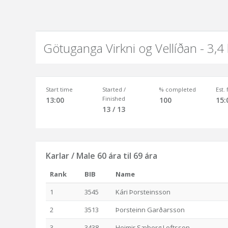
Götuganga Virkni og Vellíðan - 3,4
Start time
Started /
% completed
Est.
Finished
13:00
100
15:
13 / 13
Karlar / Male 60 ára til 69 ára
Rank
BIB
Name
1
3545
Kári Þorsteinsson
2
3513
Þorsteinn Garðarsson
3
3438
Heimir Sæberg Loftsson