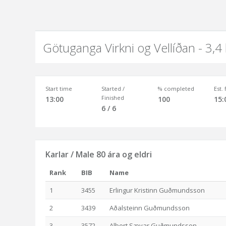
Götuganga Virkni og Vellíðan - 3,4
Start time
Started /
% completed
Est.
Finished
13:00
100
15:
6 / 6
Karlar / Male 80 ára og eldri
Rank
BIB
Name
1
3455
Erlingur Kristinn Guðmundsson
2
3439
Aðalsteinn Guðmundsson
3
3572
Albert Sævar Guðmundsson