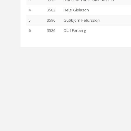
4
3582
Helgi Gíslason
5
3596
Guðbjörn Pétursson
6
3526
Olaf Forberg