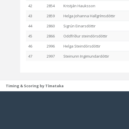
42
2854
Kristján Hauksson
43
2859
Helga Johanna Hallgrímsdóttir
44
2860
Sigrún Einarsdóttir
45
2866
Oddfríður steindórsdóttir
46
2996
Helga Steindórsdóttir
47
2997
Steinunn Ingimundardóttir
Timing & Scoring by Tímataka