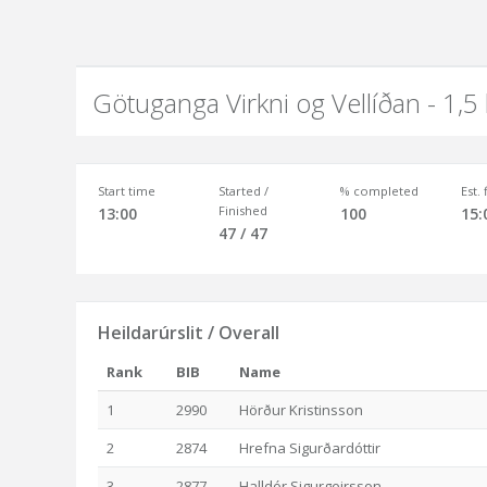
Götuganga Virkni og Vellíðan - 1,5
Start time
Started /
% completed
Est.
Finished
13:00
100
15:
47 / 47
Heildarúrslit / Overall
Rank
BIB
Name
1
2990
Hörður Kristinsson
2
2874
Hrefna Sigurðardóttir
3
2877
Halldór Sigurgeirsson