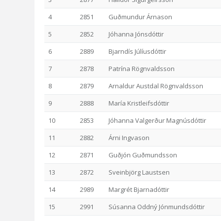
4
2851
Guðmundur Árnason
5
2852
Jóhanna Jónsdóttir
6
2889
Bjarndís Júlíusdóttir
7
2878
Patrína Rögnvaldsson
8
2879
Arnaldur Austdal Rögnvaldsson
9
2888
María Kristleifsdóttir
10
2853
Jóhanna Valgerður Magnúsdóttir
11
2882
Árni Ingvason
12
2871
Guðjón Guðmundsson
13
2872
Sveinbjörg Laustsen
14
2989
Margrét Bjarnadóttir
15
2991
Súsanna Oddný Jónmundsdóttir