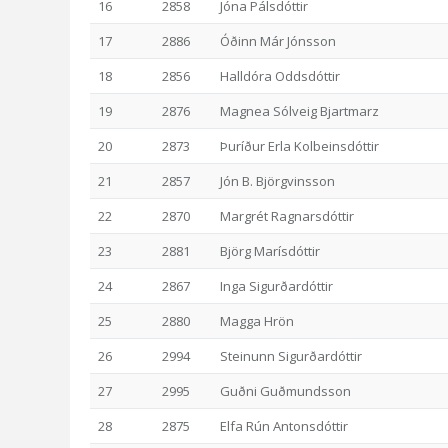
16
2858
Jóna Pálsdóttir
17
2886
Óðinn Már Jónsson
18
2856
Halldóra Oddsdóttir
19
2876
Magnea Sólveig Bjartmarz
20
2873
Þuríður Erla Kolbeinsdóttir
21
2857
Jón B. Björgvinsson
22
2870
Margrét Ragnarsdóttir
23
2881
Björg Marísdóttir
24
2867
Inga Sigurðardóttir
25
2880
Magga Hrön
26
2994
Steinunn Sigurðardóttir
27
2995
Guðni Guðmundsson
28
2875
Elfa Rún Antonsdóttir