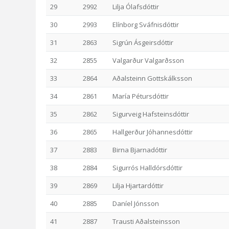
29
2992
Lilja Ólafsdóttir
30
2993
Elínborg Sváfnisdóttir
31
2863
Sigrún Ásgeirsdóttir
32
2855
Valgarður Valgarðsson
33
2864
Aðalsteinn Gottskálksson
34
2861
María Pétursdóttir
35
2862
Sigurveig Hafsteinsdóttir
36
2865
Hallgerður Jóhannesdóttir
37
2883
Birna Bjarnadóttir
38
2884
Sigurrós Halldórsdóttir
39
2869
Lilja Hjartardóttir
40
2885
Daníel Jónsson
41
2887
Trausti Aðalsteinsson