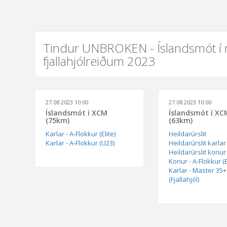
Tindur UNBROKEN - Íslandsmót í
fjallahjólreiðum 2023
27.08.2023 10:00
27.08.2023 10:00
Íslandsmót í XCM
Íslandsmót í XC
(75km)
(63km)
Karlar - A-Flokkur (Elite)
Heildarúrslit
Karlar - A-Flokkur (U23)
Heildarúrslit karlar
Heildarúrslit konur
Konur - A-Flokkur (E
Karlar - Master 35+
(Fjallahjól)