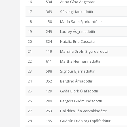
16
534
Anna Gína Aagestad
17
369
Sólveig Hauksdóttir
18
150
María Sæm Bjarkardóttir
19
249
Laufey Ásgrímsdóttir
20
324
Natalía Erla Cassata
21
119
Marsilía Dröfn Sigurdardottir
22
611
Martha Hermannsdóttir
23
598
Sigríður Bjarnadóttir
24
352
Berglind Árnadóttir
25
129
Gyða Björk Ólafsdóttir
26
209
Bergdís Guðmundsdóttir
27
253
Halldóra Lóa Þorvaldsdóttir
28
195
Guðrún Friðbjörg Eyjólfsdóttir