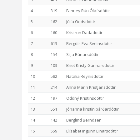
4
319
Fanney Rún Ólafsdóttir
5
162
Júlía Oddsdóttir
6
160
Kristrun Dadadottir
7
613
Bergdís Eva Sveinsdóttir
8
154
Silja Rúnarsdóttir
9
103
Briet Kristy Gunnarsdottir
10
582
Natalía Reynisdóttir
11
214
Anna Marin Kristjansdottir
12
197
Oddný Kristinsdóttir
13
551
Jóhanna kristín bárðardóttir
14
142
Berglind Berndsen
15
559
Elísabet Ingunn Einarsdóttir