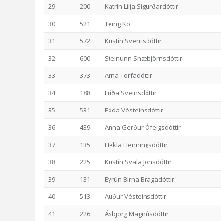
29
200
Katrín Lilja Sigurðardóttir
30
521
Teing Ko
31
572
Kristín Sverrisdóttir
32
600
Steinunn Snæbjörnsdóttir
33
373
Arna Torfadóttir
34
188
Fríða Sveinsdóttir
35
531
Edda Vésteinsdóttir
36
439
Anna Gerður Ófeigsdóttir
37
135
Hekla Henningsdóttir
38
225
Kristín Svala Jónsdóttir
39
131
Eyrún Birna Bragadóttir
40
513
Auður Vésteinsdóttir
41
226
Ásbjörg Magnúsdóttir