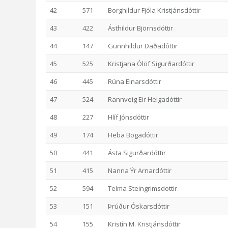
42
571
Borghildur Fjóla Kristjánsdóttir
43
422
Ásthildur Björnsdóttir
44
147
Gunnhildur Daðadóttir
45
525
Kristjana Ólöf Sigurðardóttir
46
445
Rúna Einarsdóttir
47
524
Rannveig Eir Helgadóttir
48
227
Hlíf Jónsdóttir
49
174
Heba Bogadóttir
50
441
Ásta Sigurðardóttir
51
415
Nanna Ýr Arnardóttir
52
594
Telma Steingrimsdottir
53
151
Þrúður Óskarsdóttir
54
155
Kristín M. Kristjánsdóttir