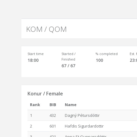
KOM / QOM
Start time
Started /
% completed
Est.
Finished
18:00
100
23:
67 / 67
Konur / Female
Rank
BIB
Name
1
432
Dagný Pétursdóttir
2
601
Hafdis Sigurdardottir
3
421
Anna St Gunnarsdóttir