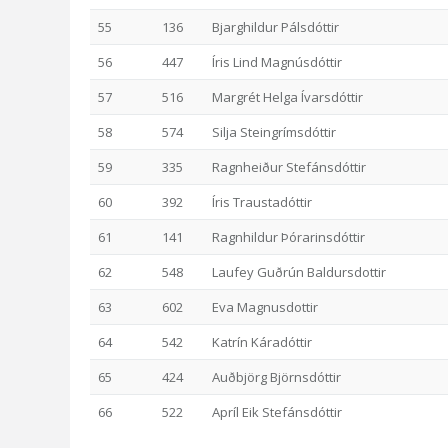
55
136
Bjarghildur Pálsdóttir
56
447
Íris Lind Magnúsdóttir
57
516
Margrét Helga Ívarsdóttir
58
574
Silja Steingrímsdóttir
59
335
Ragnheiður Stefánsdóttir
60
392
Íris Traustadóttir
61
141
Ragnhildur Þórarinsdóttir
62
548
Laufey Guðrún Baldursdottir
63
602
Eva Magnusdottir
64
542
Katrín Káradóttir
65
424
Auðbjörg Björnsdóttir
66
522
Apríl Eik Stefánsdóttir