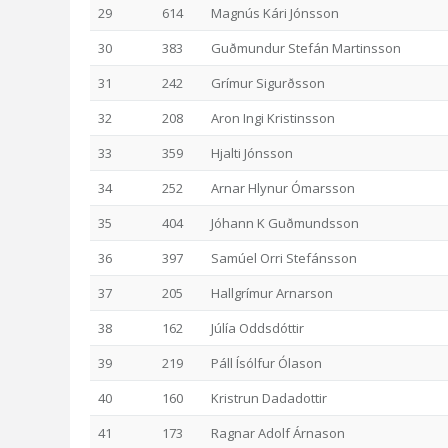
29
614
Magnús Kári Jónsson
30
383
Guðmundur Stefán Martinsson
31
242
Grímur Sigurðsson
32
208
Aron Ingi Kristinsson
33
359
Hjalti Jónsson
34
252
Arnar Hlynur Ómarsson
35
404
Jóhann K Guðmundsson
36
397
Samúel Orri Stefánsson
37
205
Hallgrímur Arnarson
38
162
Júlía Oddsdóttir
39
219
Páll Ísólfur Ólason
40
160
Kristrun Dadadottir
41
173
Ragnar Adolf Árnason