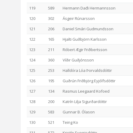
119
589
Hermann Dađi Hermannsson
120
302
Ásgeir Rúnarsson
121
206
Daniel Smári Gudmundsson
122
165
Hjalti Guðbjörn Karlsson
123
211
Róbert Ægir Friðbertsson
124
360
Víðir Guðjónsson
125
253
Halldóra Lóa Þorvaldsdóttir
126
195
Guðrún Friðbjörg Eyjólfsdóttir
127
134
Rasmus Leegaard Kofoed
128
200
Katrín Lilja Sigurðardóttir
129
583
Gunnar B. Ólason
130
521
Teing Ko
131
572
Kristín Sverrisdóttir