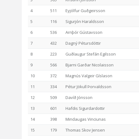
4
511
Eyjólfur Guðgeirsson
5
116
Sigurjón Haraldsson
6
536
Arnþór Gústavsson
7
432
Dagný Pétursdóttir
8
223
Guðlaugur Stefán Egilsson
9
566
Bjarni Garðar Nicolaisson
10
372
Magnús Valgeir Gíslason
11
334
Pétur Jökull Þorvaldsson
12
509
Davíð Jónsson
13
601
Hafdis Sigurdardottir
14
398
Mindaugas Vinciunas
15
179
Thomas Skov Jensen