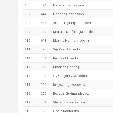
106
324
Natalía Erla Cassata
107
444
Hannes Hannesson
108
419
Arnór Freyr Ingunnarson
109
119
Marsilía Dröfn Sigurdardottir
110
611
Martha Hermannsdóttir
111
598
Sigríður Bjarnadóttir
112
352
Berglind Árnadóttir
113
515
Maarten Ganseij
114
129
Gyða Björk Ólafsdóttir
115
554
Krzysztof Jaworowski
116
209
Bergdís Guðmundsdóttir
117
403
Stefán hlynur karlsson
118
327
Gosia Kantorska