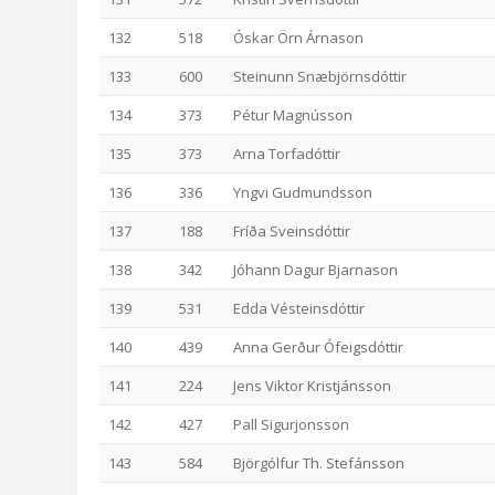
132
518
Óskar Örn Árnason
133
600
Steinunn Snæbjörnsdóttir
134
373
Pétur Magnússon
135
373
Arna Torfadóttir
136
336
Yngvi Gudmundsson
137
188
Fríða Sveinsdóttir
138
342
Jóhann Dagur Bjarnason
139
531
Edda Vésteinsdóttir
140
439
Anna Gerður Ófeigsdóttir
141
224
Jens Viktor Kristjánsson
142
427
Pall Sigurjonsson
143
584
Björgólfur Th. Stefánsson