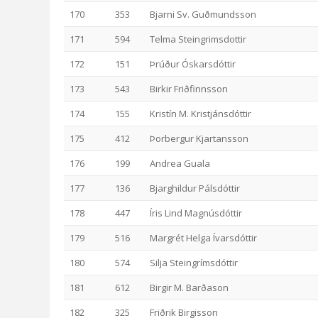
170
353
Bjarni Sv. Guðmundsson
171
594
Telma Steingrimsdottir
172
151
Þrúður Óskarsdóttir
173
543
Birkir Friðfinnsson
174
155
Kristín M. Kristjánsdóttir
175
412
Þorbergur Kjartansson
176
199
Andrea Guala
177
136
Bjarghildur Pálsdóttir
178
447
Íris Lind Magnúsdóttir
179
516
Margrét Helga Ívarsdóttir
180
574
Silja Steingrímsdóttir
181
612
Birgir M. Barðason
182
325
Friðrik Birgisson