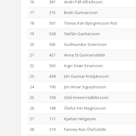
16
381
Andri Páll Alfreðsson
17
315
Breki Gunnarsson
18
561
Tómas Kári Björgvinsson Rist
19
528
Stefán Garðarsson
20
565
Guðmundur Sveinsson
21
421
Anna St Gunnarsdóttir
22
563
Ingvi Snær Einarsson
23
438
Jón Gunnar Kristjánsson
24
190
Jón Arnar Sigurjónsson
25
104
Gísli Hreinn Halldórsson
26
168
Ólafur Þór Magnússon
27
111
Kjartan Helgason
28
319
Fanney Rún Ólafsdóttir