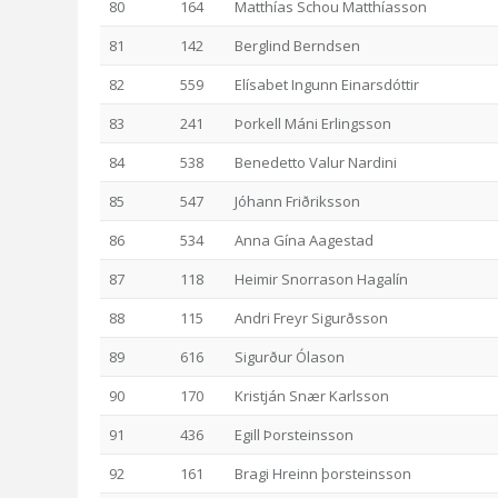
80
164
Matthías Schou Matthíasson
81
142
Berglind Berndsen
82
559
Elísabet Ingunn Einarsdóttir
83
241
Þorkell Máni Erlingsson
84
538
Benedetto Valur Nardini
85
547
Jóhann Friðriksson
86
534
Anna Gína Aagestad
87
118
Heimir Snorrason Hagalín
88
115
Andri Freyr Sigurðsson
89
616
Sigurður Ólason
90
170
Kristján Snær Karlsson
91
436
Egill Þorsteinsson
92
161
Bragi Hreinn þorsteinsson