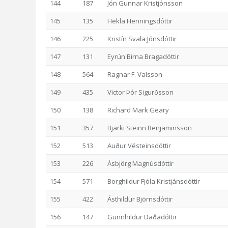
144
187
Jón Gunnar Kristjónsson
145
135
Hekla Henningsdóttir
146
225
Kristín Svala Jónsdóttir
147
131
Eyrún Birna Bragadóttir
148
564
Ragnar F. Valsson
149
435
Victor Þór Sigurðsson
150
138
Richard Mark Geary
151
357
Bjarki Steinn Benjaminsson
152
513
Auður Vésteinsdóttir
153
226
Ásbjörg Magnúsdóttir
154
571
Borghildur Fjóla Kristjánsdóttir
155
422
Ásthildur Björnsdóttir
156
147
Gunnhildur Daðadóttir