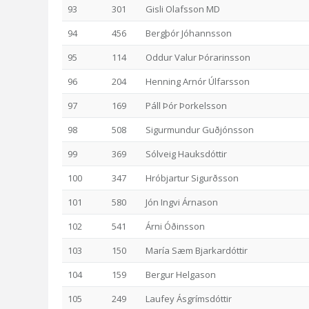
93
301
Gisli Olafsson MD
94
456
Bergþór Jóhannsson
95
114
Oddur Valur Þórarinsson
96
204
Henning Arnór Úlfarsson
97
169
Páll Þór Þorkelsson
98
508
Sigurmundur Guðjónsson
99
369
Sólveig Hauksdóttir
100
347
Hróbjartur Sigurðsson
101
580
Jón Ingvi Árnason
102
541
Árni Óðinsson
103
150
María Sæm Bjarkardóttir
104
159
Bergur Helgason
105
249
Laufey Ásgrímsdóttir