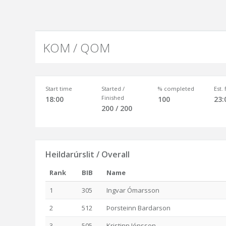
KOM / QOM
Start time
Started /
% completed
Est.
Finished
18:00
100
23:
200 / 200
Heildarúrslit / Overall
Rank
BIB
Name
1
305
Ingvar Ómarsson
2
512
Þorsteinn Bardarson
3
505
Kristinn Jónsson