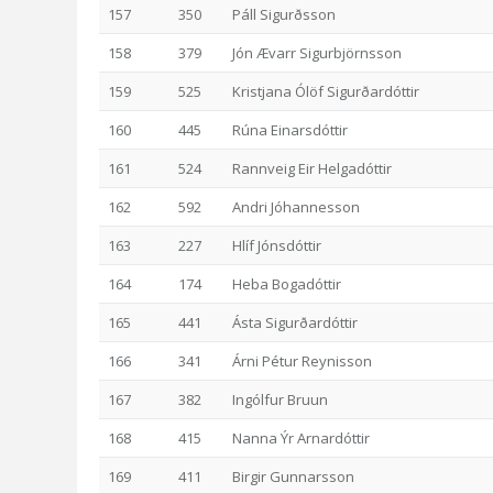
157
350
Páll Sigurðsson
158
379
Jón Ævarr Sigurbjörnsson
159
525
Kristjana Ólöf Sigurðardóttir
160
445
Rúna Einarsdóttir
161
524
Rannveig Eir Helgadóttir
162
592
Andri Jóhannesson
163
227
Hlíf Jónsdóttir
164
174
Heba Bogadóttir
165
441
Ásta Sigurðardóttir
166
341
Árni Pétur Reynisson
167
382
Ingólfur Bruun
168
415
Nanna Ýr Arnardóttir
169
411
Birgir Gunnarsson