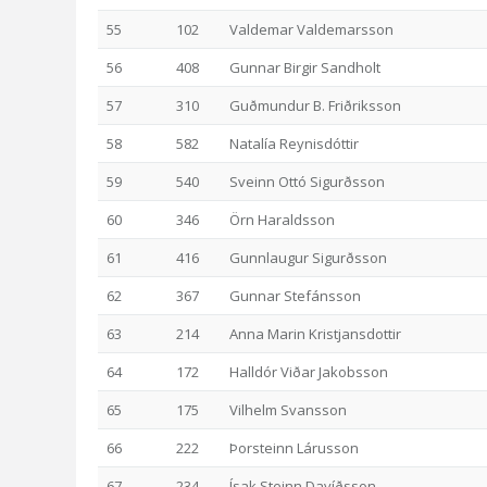
55
102
Valdemar Valdemarsson
56
408
Gunnar Birgir Sandholt
57
310
Guðmundur B. Friðriksson
58
582
Natalía Reynisdóttir
59
540
Sveinn Ottó Sigurðsson
60
346
Örn Haraldsson
61
416
Gunnlaugur Sigurðsson
62
367
Gunnar Stefánsson
63
214
Anna Marin Kristjansdottir
64
172
Halldór Viðar Jakobsson
65
175
Vilhelm Svansson
66
222
Þorsteinn Lárusson
67
234
Ísak Steinn Davíðsson