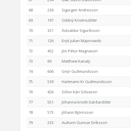
68
236
Sigurgeir Andresson
69
197
Oddný Kristinsdóttir
70
321
Ástvaldur Sigurðsson
71
126
Eryk Julian Majorowski
72
452
Jón Pétur Magnason
73
69
Matthew Kanaly
74
606
Gnýr Guðmundsson
75
539
Hartmann Kr Guðmundsson
76
426
Sólon Kári Sölvason
77
551
Jóhanna kristín bárðardóttir
78
573
Jóhann Björnsson
79
233
Auðunn Gunnar Eiríksson