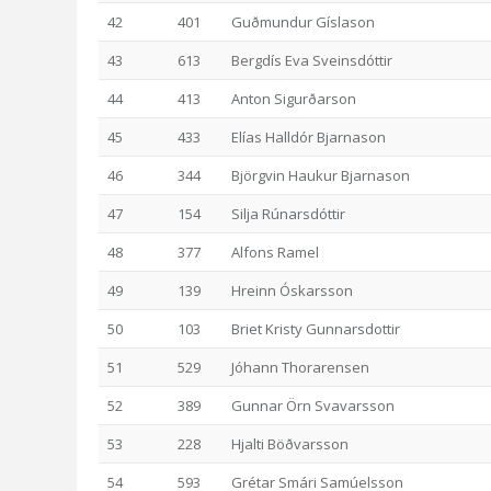
42
401
Guðmundur Gíslason
43
613
Bergdís Eva Sveinsdóttir
44
413
Anton Sigurðarson
45
433
Elías Halldór Bjarnason
46
344
Björgvin Haukur Bjarnason
47
154
Silja Rúnarsdóttir
48
377
Alfons Ramel
49
139
Hreinn Óskarsson
50
103
Briet Kristy Gunnarsdottir
51
529
Jóhann Thorarensen
52
389
Gunnar Örn Svavarsson
53
228
Hjalti Böðvarsson
54
593
Grétar Smári Samúelsson