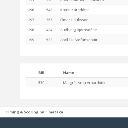
196
542
Katrín Káradóttir
197
363
Elmar Hauksson
198
424
Auðbjörg Björnsdóttir
199
522
Apríl Eik Stefánsdóttir
BIB
Name
530
Margrét Arna Arnardóttir
Timing & Scoring by Tímataka