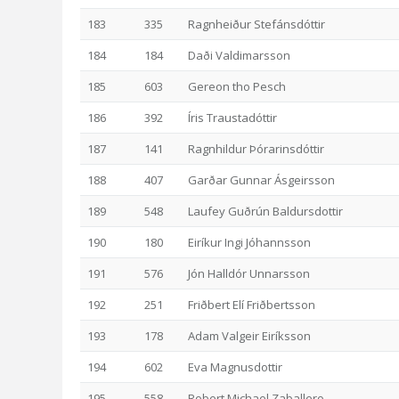
183
335
Ragnheiður Stefánsdóttir
184
184
Daði Valdimarsson
185
603
Gereon tho Pesch
186
392
Íris Traustadóttir
187
141
Ragnhildur Þórarinsdóttir
188
407
Garðar Gunnar Ásgeirsson
189
548
Laufey Guðrún Baldursdottir
190
180
Eiríkur Ingi Jóhannsson
191
576
Jón Halldór Unnarsson
192
251
Friðbert Elí Friðbertsson
193
178
Adam Valgeir Eiríksson
194
602
Eva Magnusdottir
195
558
Robert Michael Zaballero