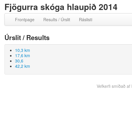
Fjögurra skóga hlaupið 2014
Frontpage
Results / Úrslit
Ráslisti
Úrslit / Results
10,3 km
17,6 km
30,6
42,2 km
Vefkerfi smíðað af B