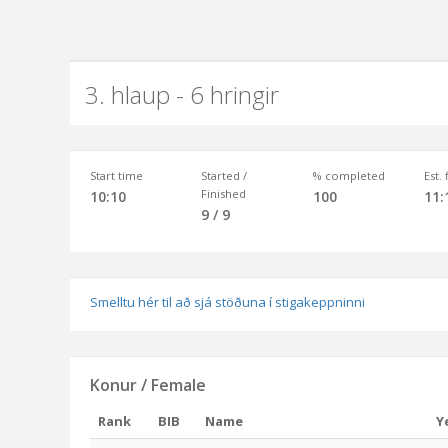
3. hlaup - 6 hringir
Start time
Started /
% completed
Est.
Finished
10:10
100
11:
9 / 9
Smelltu hér til að sjá stöðuna í stigakeppninni
Konur / Female
Rank
BIB
Name
Y