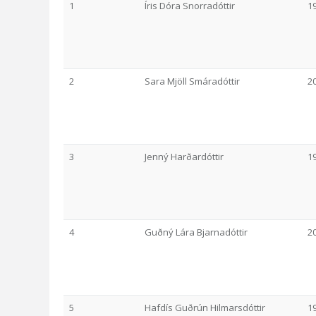
1
Íris Dóra Snorradóttir
1
2
Sara Mjöll Smáradóttir
2
3
Jenný Harðardóttir
1
4
Guðný Lára Bjarnadóttir
2
5
Hafdís Guðrún Hilmarsdóttir
1