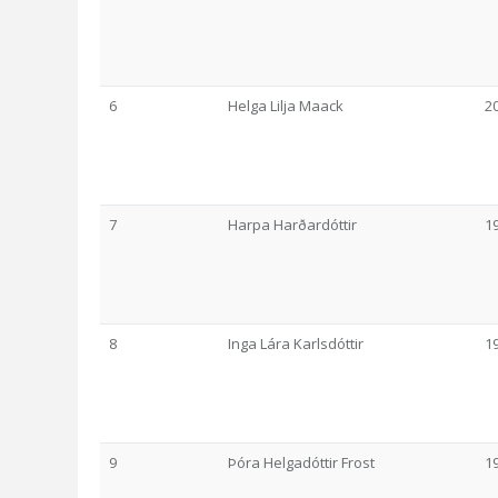
6
Helga Lilja Maack
2
7
Harpa Harðardóttir
1
8
Inga Lára Karlsdóttir
1
9
Þóra Helgadóttir Frost
1