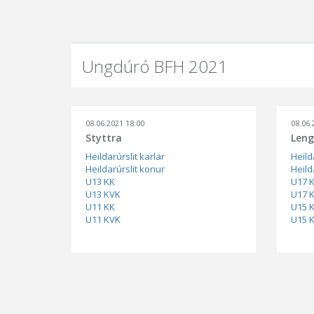
Ungdúró BFH 2021
08.06.2021 18:00
08.06.
Styttra
Leng
Heildarúrslit karlar
Heild
Heildarúrslit konur
Heild
U13 KK
U17 
U13 KVK
U17 
U11 KK
U15 
U11 KVK
U15 