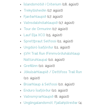
Íslandsmótið í Criterium
(18. ágúst)
Trékyllisheiðin
(17. ágúst)
Fjarðarhlaupið
(17. ágúst)
Vatnsdalshólahlaupið
(17. ágúst)
Tour de Ormurinn
(17. ágúst)
Lauf Elja XCO
(15. ágúst)
Sprettþraut Selfossi
(11. ágúst)
Ungdúró Ísafjörður
(11. ágúst)
5VH Trail Run (Fimmvörðuhálshlaup
Náttúruhlaupa)
(10. ágúst)
Grefillinn
(10. ágúst)
Jökulsárhlaupið / Dettifoss Trail Run
(10. ágúst)
Brúarhlaup á Selfossi
(10. ágúst)
Enduro Ísafjörður
(10. ágúst)
Vatnsmýrarhlaupið
(8. ágúst)
Unglingalandsmót: Fjallahjólreiðar
(4.