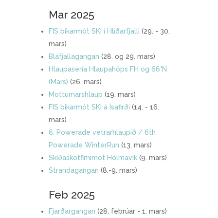
Mar 2025
FIS bikarmót SKÍ í Hlíðarfjalli
(29. - 30.
mars)
Bláfjallagangan
(28. og 29. mars)
Hlaupasería Hlaupahóps FH og 66°N
(Mars)
(26. mars)
Mottumarshlaup
(19. mars)
FIS bikarmót SKÍ á Ísafirði
(14. - 16.
mars)
6. Powerade vetrarhlaupið / 6th
Powerade WinterRun
(13. mars)
Skíðaskotfimimót Hólmavík
(9. mars)
Strandagangan
(8.-9. mars)
Feb 2025
Fjarðargangan
(28. febrúar - 1. mars)