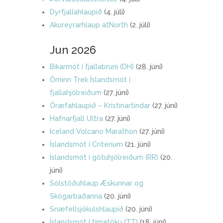
Dyrfjallahlaupið
(4. júlí)
Akureyrarhlaup atNorth
(2. júlí)
Jun 2026
Bikarmót í fjallabruni (DH)
(28. júní)
Örninn Trek Íslandsmót í
fjallahjólreiðum
(27. júní)
Öræfahlaupið – Kristínartindar
(27. júní)
Hafnarfjall Ultra
(27. júní)
Iceland Volcano Marathon
(27. júní)
Íslandsmót í Criterium
(21. júní)
Íslandsmót í götuhjólreiðum (RR)
(20.
júní)
Sólstöðuhlaup Æskunnar og
Skógarbaðanna
(20. júní)
Snæfellsjökulshlaupið
(20. júní)
Íslandsmót í tímatöku (TT)
(18. júní)