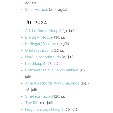
ágúst)
Súlur Vertical
(2.-3. ágúst)
Jul 2024
Adidas Boost Hlaupið
(31. júlí)
Bjartur Prologue
(30. júlí)
Kerlingarfjöll Ultra
(27. júlí)
Urriðavatnssund
(27. júlí)
Norðurljósaþríþrautin
(27. júlí)
Pósthlaupið
(27. júlí)
Botnsvatnshlaup Landsbankans
(26.
júlí)
Arna Westfjords Way Challenge
(24. -
28. júlí)
Snæfellshlaupið
(20. júlí)
The Rift
(20. júlí)
Fjögurra skóga hlaupið
(20. júlí)