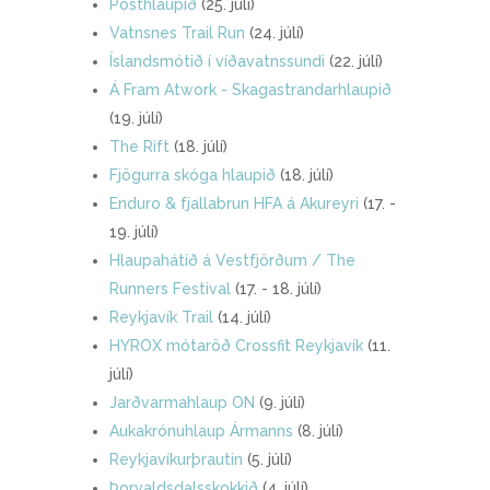
Pósthlaupið
(25. júlí)
Vatnsnes Trail Run
(24. júlí)
Íslandsmótið í víðavatnssundi
(22. júlí)
Á Fram Atwork - Skagastrandarhlaupið
(19. júlí)
The Rift
(18. júlí)
Fjögurra skóga hlaupið
(18. júlí)
Enduro & fjallabrun HFA á Akureyri
(17. -
19. júlí)
Hlaupahátíð á Vestfjörðum / The
Runners Festival
(17. - 18. júlí)
Reykjavík Trail
(14. júlí)
HYROX mótaröð Crossfit Reykjavík
(11.
júlí)
Jarðvarmahlaup ON
(9. júlí)
Aukakrónuhlaup Ármanns
(8. júlí)
Reykjavíkurþrautin
(5. júlí)
Þorvaldsdalsskokkið
(4. júlí)