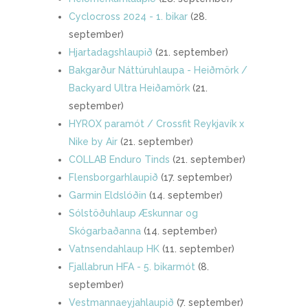
Cyclocross 2024 - 1. bikar
(28.
september)
Hjartadagshlaupið
(21. september)
Bakgarður Náttúruhlaupa - Heiðmörk /
Backyard Ultra Heiðamörk
(21.
september)
HYROX paramót / Crossfit Reykjavík x
Nike by Air
(21. september)
COLLAB Enduro Tinds
(21. september)
Flensborgarhlaupið
(17. september)
Garmin Eldslóðin
(14. september)
Sólstöðuhlaup Æskunnar og
Skógarbaðanna
(14. september)
Vatnsendahlaup HK
(11. september)
Fjallabrun HFA - 5. bikarmót
(8.
september)
Vestmannaeyjahlaupið
(7. september)