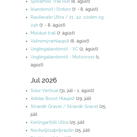
Sjónarhóll Trail Run
(8. ágúst)
Íslandsmót í Enduro
(7. - 8. ágúst)
Rauðavatn Ultra / 21, 42, 100km og
24h
(7. - 8. ágúst)
Molduxi trail
(7. ágúst)
Vatnsmýrarhlaupið
(6. ágúst)
Unglingalandsmót - XC
(2. ágúst)
Unglingalandsmót - Motocross
(1.
ágúst)
Jul 2026
Súlur Vertical
(31. júlí - 1. ágúst)
Adidas Boost Hlaupið
(29. júlí)
Strandir Gravel / Strandir Gravel
(25.
júlí)
Kerlingarfjöll Ultra
(25. júlí)
Norðurljósaþríþrautin
(25. júlí)