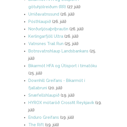
götuhjólreiðum (RR)
(27. júlí)
Urriðavatnssund
(26. júlí)
Pósthlaupið
(26. júlí)
Norðurljósaþríþrautin
(26. júlí)
Kerlingarfjöll Ultra
(26. júlí)
Vatnsnes Trail Run
(25. júlí)
Botnsvatnshlaup Landsbankans
(25.
júlí)
Bikarmót HFA og Útisport í tímatöku
(25. júli)
Downhill Greifans - Bikarmót í
fjallabruni
(20. júlí)
Snæfellshlaupið
(19. júlí)
HYROX mótaröð Crossfit Reykjavík
(19.
júlí)
Enduro Greifans
(19. júlí)
The Rift
(19. júlí)