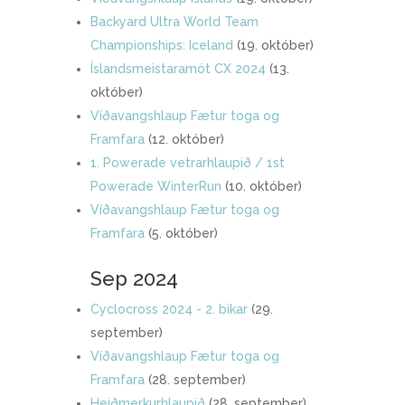
Backyard Ultra World Team
Championships: Iceland
(19. október)
Íslandsmeistaramót CX 2024
(13.
október)
Víðavangshlaup Fætur toga og
Framfara
(12. október)
1. Powerade vetrarhlaupið / 1st
Powerade WinterRun
(10. október)
Víðavangshlaup Fætur toga og
Framfara
(5. október)
Sep 2024
Cyclocross 2024 - 2. bikar
(29.
september)
Víðavangshlaup Fætur toga og
Framfara
(28. september)
Heiðmerkurhlaupið
(28. september)