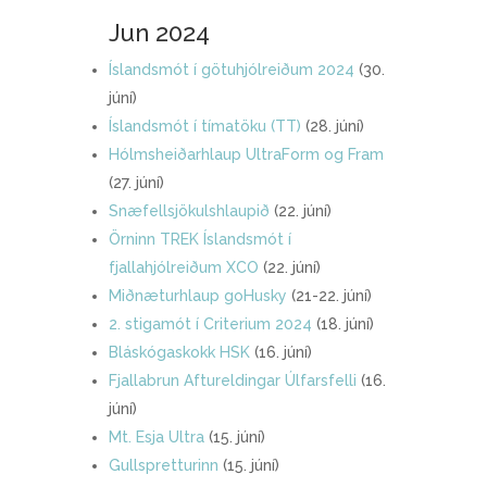
Jun 2024
Íslandsmót í götuhjólreiðum 2024
(30.
júní)
Íslandsmót í tímatöku (TT)
(28. júní)
Hólmsheiðarhlaup UltraForm og Fram
(27. júní)
Snæfellsjökulshlaupið
(22. júní)
Örninn TREK Íslandsmót í
fjallahjólreiðum XCO
(22. júní)
Miðnæturhlaup goHusky
(21-22. júní)
2. stigamót í Criterium 2024
(18. júní)
Bláskógaskokk HSK
(16. júní)
Fjallabrun Aftureldingar Úlfarsfelli
(16.
júní)
Mt. Esja Ultra
(15. júní)
Gullspretturinn
(15. júní)