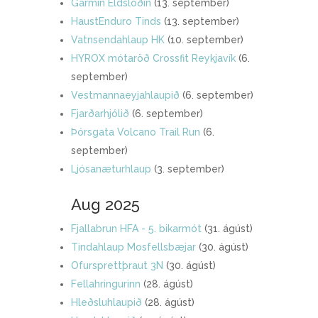
Garmin Eldslóðin
(13. september)
HaustEnduro Tinds
(13. september)
Vatnsendahlaup HK
(10. september)
HYROX mótaröð Crossfit Reykjavík
(6.
september)
Vestmannaeyjahlaupið
(6. september)
Fjarðarhjólið
(6. september)
Þórsgata Volcano Trail Run
(6.
september)
Ljósanæturhlaup
(3. september)
Aug 2025
Fjallabrun HFA - 5. bikarmót
(31. ágúst)
Tindahlaup Mosfellsbæjar
(30. ágúst)
Ofursprettþraut 3N
(30. ágúst)
Fellahringurinn
(28. ágúst)
Hleðsluhlaupið
(28. ágúst)