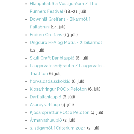
Hlaupahátíð á Vestfjörðum / The
Runners Festival
(18.-21. júlí)
Downhill Greifans - Bikarmót í
fjallabruni
(14. júlí)
Enduro Greifans
(13. júlí)
Ungdúró HFA og Motul - 2. bikarmót
(12. júlí)
Skúli Craft Bar hlaupið
(6. júlí)
Laugarvatnsþríþrautin / Laugarvatn –
Triathlon
(6. júlí)
Þorvaldsdalsskokkið
(6. júlí)
Kjósarhringur POC x Peloton
(6. júlí)
Dyrfjallahlaupið
(6. júlí)
Akureyrarhlaup
(4. júlí)
Kjósarsprettur POC x Peloton
(4. júlí)
Ármannshlaupið
(2. júlí)
3. stigamót í Criterium 2024
(2. júlí)