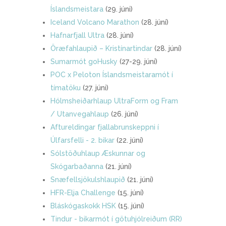
Íslandsmeistara
(29. júni)
Iceland Volcano Marathon
(28. júní)
Hafnarfjall Ultra
(28. júní)
Öræfahlaupið – Kristínartindar
(28. júní)
Sumarmót goHusky
(27-29. júní)
POC x Peloton Íslandsmeistaramót í
tímatöku
(27. júni)
Hólmsheiðarhlaup UltraForm og Fram
/ Utanvegahlaup
(26. júní)
Aftureldingar fjallabrunskeppni í
Úlfarsfelli - 2. bikar
(22. júní)
Sólstöðuhlaup Æskunnar og
Skógarbaðanna
(21. júní)
Snæfellsjökulshlaupið
(21. júní)
HFR-Elja Challenge
(15. júní)
Bláskógaskokk HSK
(15. júní)
Tindur - bikarmót í götuhjólreiðum (RR)