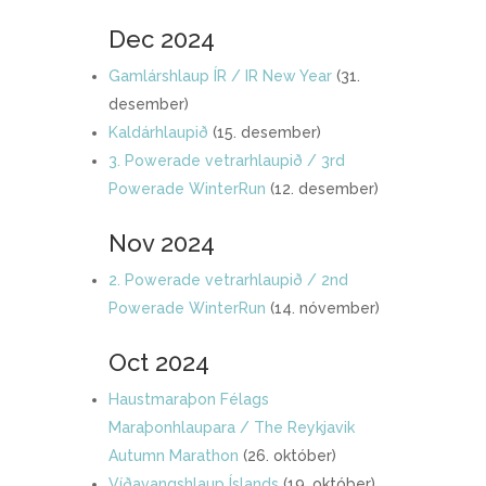
Dec 2024
Gamlárshlaup ÍR / IR New Year
(31.
desember)
Kaldárhlaupið
(15. desember)
3. Powerade vetrarhlaupið / 3rd
Powerade WinterRun
(12. desember)
Nov 2024
2. Powerade vetrarhlaupið / 2nd
Powerade WinterRun
(14. nóvember)
Oct 2024
Haustmaraþon Félags
Maraþonhlaupara / The Reykjavik
Autumn Marathon
(26. október)
Víðavangshlaup Íslands
(19. október)