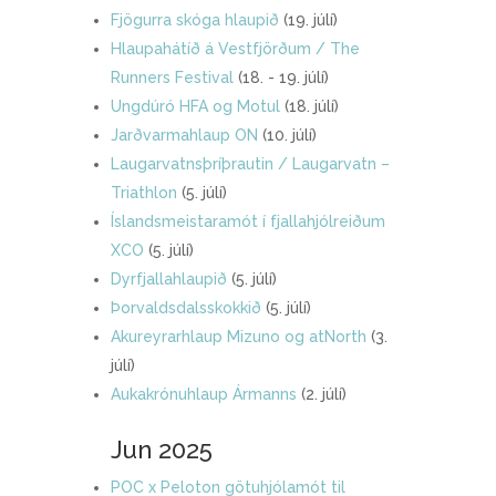
Fjögurra skóga hlaupið
(19. júlí)
Hlaupahátíð á Vestfjörðum / The
Runners Festival
(18. - 19. júlí)
Ungdúró HFA og Motul
(18. júlí)
Jarðvarmahlaup ON
(10. júlí)
Laugarvatnsþríþrautin / Laugarvatn –
Triathlon
(5. júlí)
Íslandsmeistaramót í fjallahjólreiðum
XCO
(5. júlí)
Dyrfjallahlaupið
(5. júlí)
Þorvaldsdalsskokkið
(5. júlí)
Akureyrarhlaup Mizuno og atNorth
(3.
júlí)
Aukakrónuhlaup Ármanns
(2. júlí)
Jun 2025
POC x Peloton götuhjólamót til