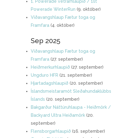
1. Powerade vetrarhlaupið / 1st
Powerade WinterRun
(9. október)
Víðavangshlaup Fætur toga og
Framfara
(4. október)
Sep 2025
Víðavangshlaup Fætur toga og
Framfara
(27. september)
Heiðmerkurhlaupið
(27. september)
Ungduro HFR
(21. september)
Hjartadagshlaupið
(20. september)
Íslandsmeistaramót Sleðahundaklúbbs
Íslands
(20. september)
Bakgarður Náttúruhlaupa - Heiðmörk /
Backyard Ultra Heiðamörk
(20.
september)
Flensborgarhlaupið
(16. september)