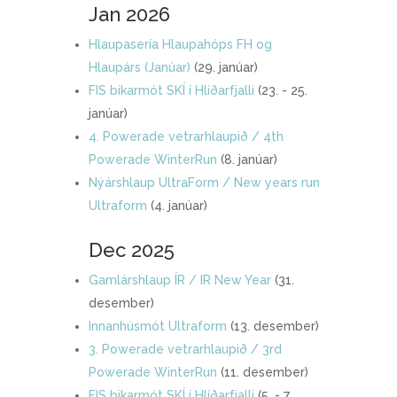
Jan 2026
Hlaupasería Hlaupahóps FH og
Hlaupárs (Janúar)
(29. janúar)
FIS bikarmót SKÍ í Hlíðarfjalli
(23. - 25.
janúar)
4. Powerade vetrarhlaupið / 4th
Powerade WinterRun
(8. janúar)
Nýárshlaup UltraForm / New years run
Ultraform
(4. janúar)
Dec 2025
Gamlárshlaup ÍR / IR New Year
(31.
desember)
Innanhúsmót Ultraform
(13. desember)
3. Powerade vetrarhlaupið / 3rd
Powerade WinterRun
(11. desember)
FIS bikarmót SKÍ í Hlíðarfjalli
(5. - 7.