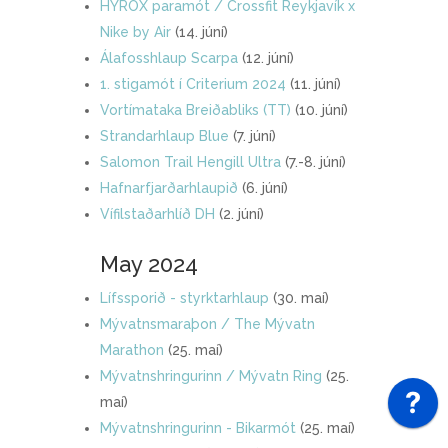
HYROX paramót / Crossfit Reykjavík x
Nike by Air
(14. júní)
Álafosshlaup Scarpa
(12. júní)
1. stigamót í Criterium 2024
(11. júní)
Vortímataka Breiðabliks (TT)
(10. júní)
Strandarhlaup Blue
(7. júní)
Salomon Trail Hengill Ultra
(7.-8. júní)
Hafnarfjarðarhlaupið
(6. júní)
Vífilstaðarhlíð DH
(2. júní)
May 2024
Lífssporið - styrktarhlaup
(30. maí)
Mývatnsmaraþon / The Mývatn
Marathon
(25. maí)
Mývatnshringurinn / Mývatn Ring
(25.
maí)
Mývatnshringurinn - Bikarmót
(25. maí)