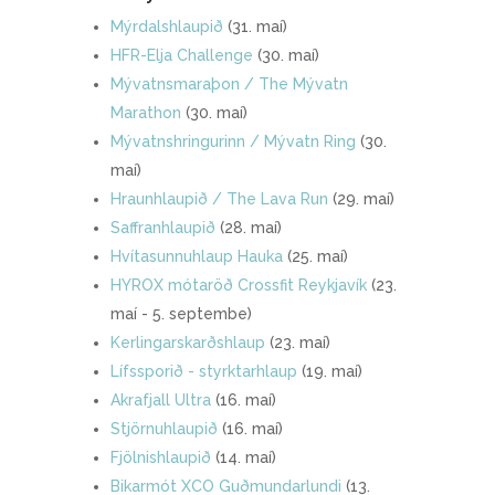
Mýrdalshlaupið
(31. maí)
HFR-Elja Challenge
(30. maí)
Mývatnsmaraþon / The Mývatn
Marathon
(30. maí)
Mývatnshringurinn / Mývatn Ring
(30.
maí)
Hraunhlaupið / The Lava Run
(29. maí)
Saffranhlaupið
(28. maí)
Hvítasunnuhlaup Hauka
(25. maí)
HYROX mótaröð Crossfit Reykjavík
(23.
maí - 5. septembe)
Kerlingarskarðshlaup
(23. maí)
Lífssporið - styrktarhlaup
(19. maí)
Akrafjall Ultra
(16. maí)
Stjörnuhlaupið
(16. maí)
Fjölnishlaupið
(14. maí)
Bikarmót XCO Guðmundarlundi
(13.