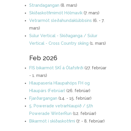
Strandagangan
(8. mars)
Skíðaskotfimimót Hólmavík
(7. mars)
Vetrarmót sleðahundaklúbbsins
(6. - 7.
mars)
Súlur Vertical - Skíðaganga / Súlur
Vertical - Cross Country skiing
(1. mars)
Feb 2026
FIS bikarmót SKÍ á Ólafsfirði
(27. febrúar
- 1. mars)
Hlaupasería Hlaupahóps FH og
Hlaupárs (Febrúar)
(26. febrúar)
Fjarðargangan
(14. - 15. febrúar)
5. Powerade vetrarhlaupið / 5th
Powerade WinterRun
(12. febrúar)
Bikarmót í skíðaskotfimi
(7. - 8. febrúar)