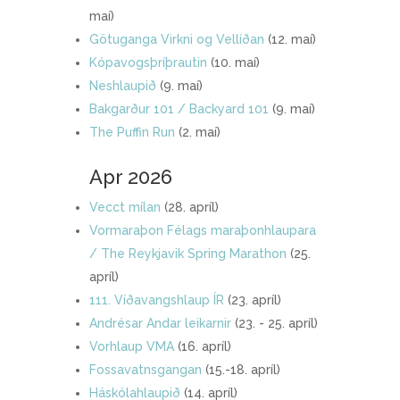
maí)
Götuganga Virkni og Vellíðan
(12. maí)
Kópavogsþríþrautin
(10. maí)
Neshlaupið
(9. maí)
Bakgarður 101 / Backyard 101
(9. maí)
The Puffin Run
(2. maí)
Apr 2026
Vecct mílan
(28. apríl)
Vormaraþon Félags maraþonhlaupara
/ The Reykjavik Spring Marathon
(25.
apríl)
111. Víðavangshlaup ÍR
(23. apríl)
Andrésar Andar leikarnir
(23. - 25. apríl)
Vorhlaup VMA
(16. apríl)
Fossavatnsgangan
(15.-18. apríl)
Háskólahlaupið
(14. apríl)