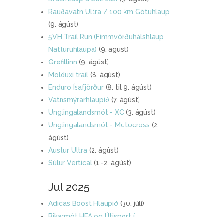
Rauðavatn Ultra / 100 km Götuhlaup
(9. ágúst)
5VH Trail Run (Fimmvörðuhálshlaup
Náttúruhlaupa)
(9. ágúst)
Grefillinn
(9. ágúst)
Molduxi trail
(8. ágúst)
Enduro Ísafjörður
(8. til 9. ágúst)
Vatnsmýrarhlaupið
(7. ágúst)
Unglingalandsmót - XC
(3. ágúst)
Unglingalandsmót - Motocross
(2.
ágúst)
Austur Ultra
(2. ágúst)
Súlur Vertical
(1.-2. ágúst)
Jul 2025
Adidas Boost Hlaupið
(30. júlí)
Bikarmót HFA og Útisport í