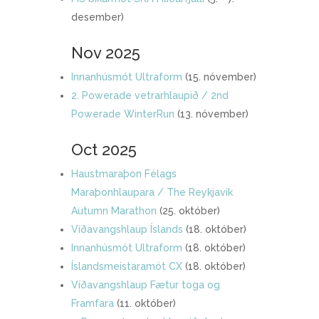
desember)
Nov 2025
Innanhúsmót Ultraform
(15. nóvember)
2. Powerade vetrarhlaupið / 2nd
Powerade WinterRun
(13. nóvember)
Oct 2025
Haustmaraþon Félags
Maraþonhlaupara / The Reykjavik
Autumn Marathon
(25. október)
Víðavangshlaup Íslands
(18. október)
Innanhúsmót Ultraform
(18. október)
Íslandsmeistaramót CX
(18. október)
Víðavangshlaup Fætur toga og
Framfara
(11. október)