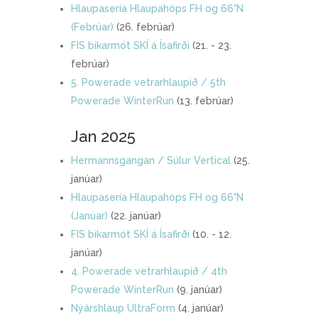
Hlaupasería Hlaupahóps FH og 66°N
(Febrúar)
(26. febrúar)
FIS bikarmót SKÍ á Ísafirði
(21. - 23.
febrúar)
5. Powerade vetrarhlaupið / 5th
Powerade WinterRun
(13. febrúar)
Jan 2025
Hermannsgangan / Súlur Vertical
(25.
janúar)
Hlaupasería Hlaupahóps FH og 66°N
(Janúar)
(22. janúar)
FIS bikarmót SKÍ á Ísafirði
(10. - 12.
janúar)
4. Powerade vetrarhlaupið / 4th
Powerade WinterRun
(9. janúar)
Nýárshlaup UltraForm
(4. janúar)