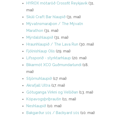
HYROX mótaröð Crossfit Reykjavík
(31.
maí)
Skúli Craft Bar hlaupið
(31. maí)
Mývatnsmaraþon / The Mývatn
Marathon
(31. maí)
Mýrdalshlaupið
(31. maí)
Hraunhlaupið / The Lava Run
(30. maí)
Fjölnishlaup Olís
(29. maí)
Lífssporið - styrktarhlaup
(20. maí)
Bikarmót XCO Guðmundarlundi
(18.
maí)
Stjörnuhlaupið
(17. maí)
Akrafjall Ultra
(17. maí)
Götuganga Virkni og Vellíðan
(13. maí)
Kópavogsþríþrautin
(11. maí)
Neshlaupið
(10. maí)
Bakgarður 101 / Backyard 101
(10. maí)