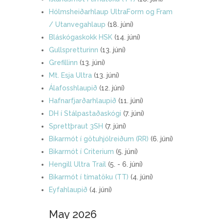
Hólmsheiðarhlaup UltraForm og Fram
/ Utanvegahlaup
(18. júní)
Bláskógaskokk HSK
(14. júní)
Gullspretturinn
(13. júní)
Grefillinn
(13. júní)
Mt. Esja Ultra
(13. júní)
Álafosshlaupið
(12. júní)
Hafnarfjarðarhlaupið
(11. júní)
DH í Stálpastaðaskógi
(7. júní)
Sprettþraut 3SH
(7. júní)
Bikarmót í götuhjólreiðum (RR)
(6. júní)
Bikarmót í Criterium
(5. júní)
Hengill Ultra Trail
(5. - 6. júní)
Bikarmót í tímatöku (TT)
(4. júní)
Eyfahlaupið
(4. júní)
May 2026