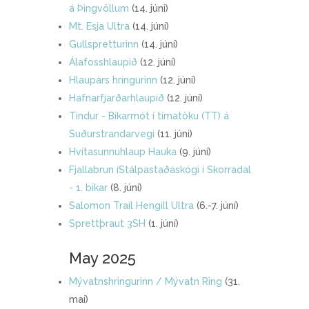
á Þingvöllum
(14. júni)
Mt. Esja Ultra
(14. júní)
Gullspretturinn
(14. júní)
Álafosshlaupið
(12. júní)
Hlaupárs hringurinn
(12. júní)
Hafnarfjarðarhlaupið
(12. júní)
Tindur - Bikarmót í tímatöku (TT) á
Suðurstrandarvegi
(11. júni)
Hvítasunnuhlaup Hauka
(9. júní)
Fjallabrun íStálpastaðaskógi í Skorradal
- 1. bikar
(8. júní)
Salomon Trail Hengill Ultra
(6.-7. júní)
Sprettþraut 3SH
(1. júní)
May 2025
Mývatnshringurinn / Mývatn Ring
(31.
maí)