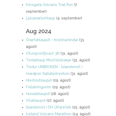
Þórsgata Volcano Trail Run
(7.
september)
Ljósanæturhlaup
(4. september)
Aug 2024
Öræfahlaupið – Kristínartindar
(31.
ágúst)
Ofursprettþraut 3N
(31. ágúst)
Tindahlaup Mosfellsbæjar
(31. ágúst)
Tindur UNBROKEN - Íslandsmót í
maraþon fjallahjólreiðum
(31. ágúst)
Hleðsluhlaupið
(29. ágúst)
Fellahringurinn
(29. ágúst)
Hundahlaupið
(28. ágúst)
Vitahlaupið
(27. ágúst)
Íslandsmót í DH Úlfarsfelli
(25. ágúst)
Iceland Volcano Marathon
(24. ágúst)