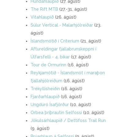
Hundahlaupið
(27. ágúst)
The Rift MTB
(27.-31. ágúst)
Vitahlaupið
(26. ágúst)
Súlur Vertical - Malarhjólreiðar
(23.
ágúst)
Íslandsmótið í Criterium
(21. ágúst)
Aftureldingar fjallabrunskeppni í
Úlfarsfelli - 4. bikar
(17. ágúst)
Tour de Ormurinn
(16. ágúst)
Reykjamótið - Íslandsmót í maraþon
fjallahjólreiðum
(16. ágúst)
Trékyllisheiðin
(16. ágúst)
Fjarðarhlaupið
(16. ágúst)
Ungdúró Ísafjörður
(10. ágúst)
Orbea þríþrautin Selfossi
(10. ágúst)
Jökulsárhlaupið / Dettifoss Trail Run
(9. ágúst)
Brúarhlaup á Selfossi
(9. ágúst)