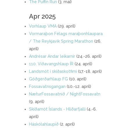
The Puffin Run
(3. maí)
Apr 2025
Vorhlaup VMA
(29. apríl)
Vormaraþon Félags maraþonhlaupara
/ The Reykjavik Spring Marathon
(26.
apríl)
Andrésar Andar leikarnir
(24.-26. apríl)
110. Víðavangshlaup ÍR
(24. apríl)
Landsmót í skíðaskotfimi
(17.-18. apríl)
Góðgerðarhlaup FG
(10. apríl)
Fossavatnsgangan
(10.-12. apríl)
NæturFossavatnið / NightFossavatn
(9. apríl)
Skíðamót Íslands - Hlíðarfjalli
(4.-6.
apríl)
Háskólahlaupið
(2. apríl)