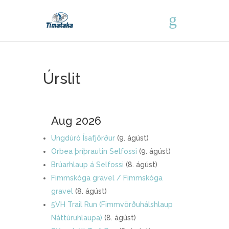
Úrslit
Aug 2026
Ungdúró Ísafjörður
(9. ágúst)
Orbea þríþrautin Selfossi
(9. ágúst)
Brúarhlaup á Selfossi
(8. ágúst)
Fimmskóga gravel / Fimmskóga
gravel
(8. ágúst)
5VH Trail Run (Fimmvörðuhálshlaup
Náttúruhlaupa)
(8. ágúst)