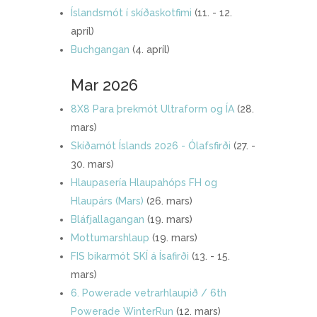
Íslandsmót í skíðaskotfimi
(11. - 12.
apríl)
Buchgangan
(4. apríl)
Mar 2026
8X8 Para þrekmót Ultraform og ÍA
(28.
mars)
Skíðamót Íslands 2026 - Ólafsfirði
(27. -
30. mars)
Hlaupasería Hlaupahóps FH og
Hlaupárs (Mars)
(26. mars)
Bláfjallagangan
(19. mars)
Mottumarshlaup
(19. mars)
FIS bikarmót SKÍ á Ísafirði
(13. - 15.
mars)
6. Powerade vetrarhlaupið / 6th
Powerade WinterRun
(12. mars)